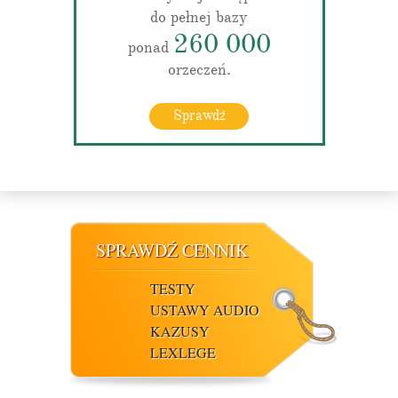
do pełnej bazy
260 000
ponad
orzeczeń.
Sprawdź
SPRAWDŹ CENNIK
TESTY
USTAWY AUDIO
KAZUSY
LEXLEGE