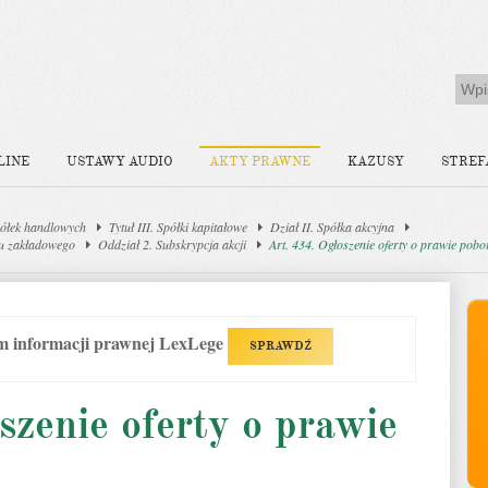
LINE
USTAWY AUDIO
AKTY PRAWNE
KAZUSY
STREF
ółek handlowych
Tytuł III. Spółki kapitałowe
Dział II. Spółka akcyjna
łu zakładowego
Oddział 2. Subskrypcja akcji
Art. 434. Ogłoszenie oferty o prawie pobo
em informacji prawnej LexLege
SPRAWDŹ
szenie oferty o prawie