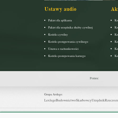
Ustawy audio
Ak
Pakiet dla aplikanta
Ko
Pakiet dla urzędnika służby cywilnej
Ko
Kodeks cywilny
Ko
Kodeks postępowania cywilnego
Ko
Ustawa o rachunkowości
Ko
Kodeks postepowania karnego
Ko
Pomoc
Grupa Arslege:
Lexlege
Budownictwo
Skarbowcy
Urzędnik
Rzeczoz
Grupa Bonnier: