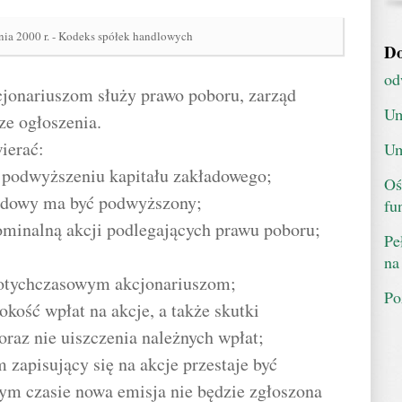
nia 2000 r. - Kodeks spółek handlowych
Do
od
kcjonariuszom służy prawo poboru, zarząd
Um
ze ogłoszenia.
ierać:
Um
o podwyższeniu kapitału zakładowego;
Oś
kładowy ma być podwyższony;
fu
nominalną akcji podlegających prawu poboru;
Pe
na
 dotychczasowym akcjonariuszom;
Po
okość wpłat na akcje, a także skutki
raz nie uiszczenia należnych wpłat;
 zapisujący się na akcje przestaje być
tym czasie nowa emisja nie będzie zgłoszona