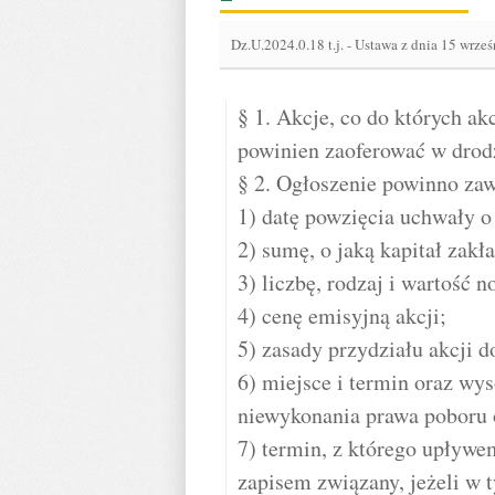
Dz.U.2024.0.18 t.j.
-
Ustawa z dnia 15 wrześ
§ 1. Akcje, co do których a
powinien zaoferować w drod
§ 2. Ogłoszenie powinno zaw
1) datę powzięcia uchwały 
2) sumę, o jaką kapitał za
3) liczbę, rodzaj i wartość 
4) cenę emisyjną akcji;
5) zasady przydziału akcji
6) miejsce i termin oraz wys
niewykonania prawa poboru o
7) termin, z którego upływem
zapisem związany, jeżeli w 