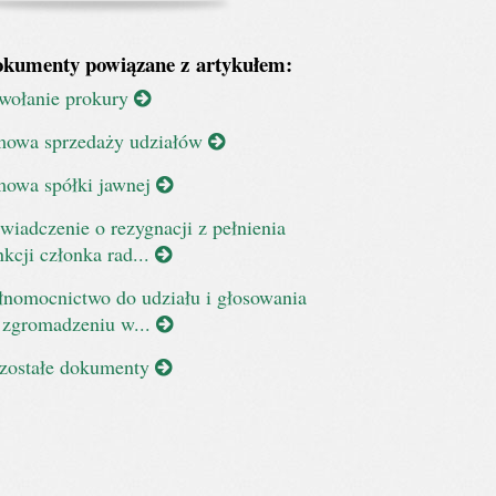
kumenty powiązane z artykułem:
wołanie prokury
owa sprzedaży udziałów
owa spółki jawnej
wiadczenie o rezygnacji z pełnienia
nkcji członka rad...
łnomocnictwo do udziału i głosowania
 zgromadzeniu w...
zostałe dokumenty