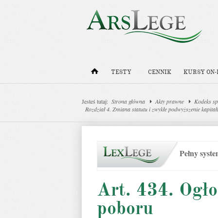
TESTY
CENNIK
KURSY ON-
Jesteś tutaj:
Strona główna
Akty prawne
Kodeks sp
Rozdział 4. Zmiana statutu i zwykłe podwyższenie kapita
Pełny syst
Art. 434. Ogło
poboru