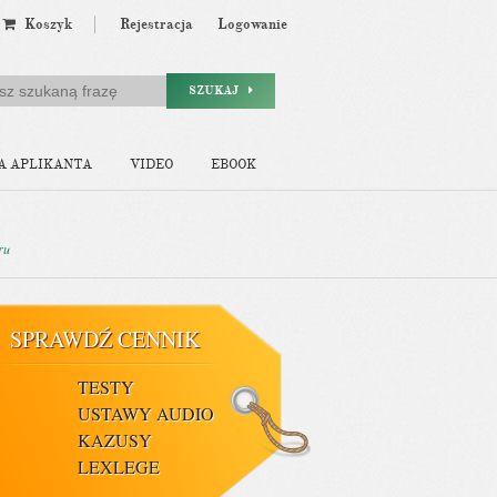
Koszyk
Rejestracja
Logowanie
SZUKAJ
A APLIKANTA
VIDEO
EBOOK
ru
SPRAWDŹ CENNIK
TESTY
USTAWY AUDIO
KAZUSY
LEXLEGE