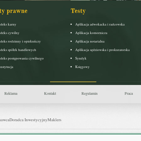
ty prawne
Testy
deks karny
Aplikacja adwokacka i radcowska
deks cywilny
Aplikacja komornicza
deks rodzinny i opiekuńczy
Aplikacja notarialna
deks spółek handlowych
Aplikacja sędziowska i prokuratorska
deks postępowania cywilnego
Syndyk
nstytucja
Księgowy
Reklama
Kontakt
Regulamin
Praca
nawca
Doradca Inwestycyjny
Maklers