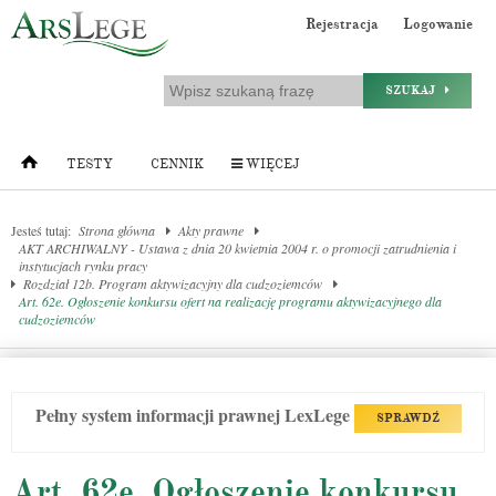
Rejestracja
Logowanie
SZUKAJ
TESTY
CENNIK
WIĘCEJ
Jesteś tutaj:
Strona główna
Akty prawne
AKT ARCHIWALNY - Ustawa z dnia 20 kwietnia 2004 r. o promocji zatrudnienia i
instytucjach rynku pracy
Rozdział 12b. Program aktywizacyjny dla cudzoziemców
Art. 62e. Ogłoszenie konkursu ofert na realizację programu aktywizacyjnego dla
cudzoziemców
Pełny system informacji prawnej LexLege
SPRAWDŹ
Art. 62e. Ogłoszenie konkursu