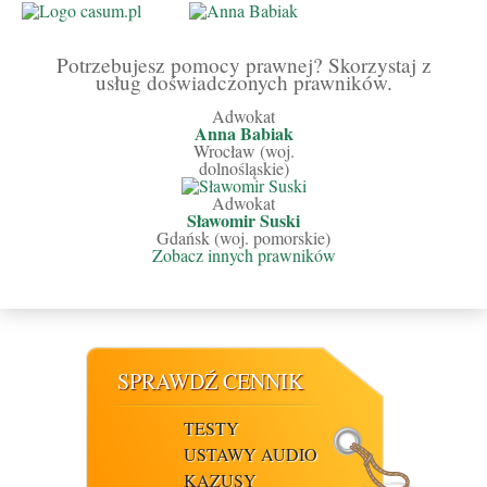
Potrzebujesz pomocy prawnej? Skorzystaj z
usług doświadczonych prawników.
Adwokat
Anna Babiak
Wrocław (woj.
dolnośląskie)
Adwokat
Sławomir Suski
Gdańsk (woj. pomorskie)
Zobacz innych prawników
SPRAWDŹ CENNIK
TESTY
USTAWY AUDIO
KAZUSY