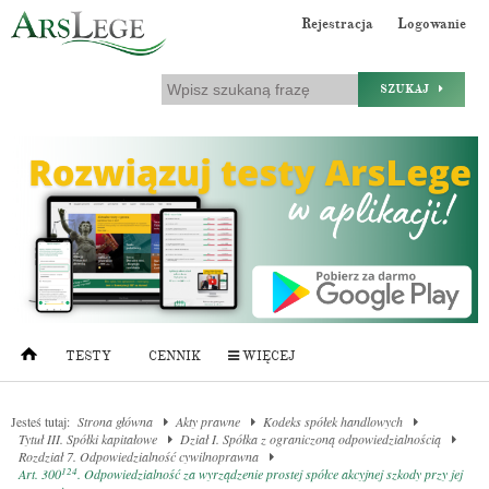
Rejestracja
Logowanie
SZUKAJ
TESTY
CENNIK
WIĘCEJ
Jesteś tutaj:
Strona główna
Akty prawne
Kodeks spółek handlowych
Tytuł III. Spółki kapitałowe
Dział I. Spółka z ograniczoną odpowiedzialnością
Rozdział 7. Odpowiedzialność cywilnoprawna
124
Art. 300
. Odpowiedzialność za wyrządzenie prostej spółce akcyjnej szkody przy jej