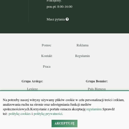
pon-pt: 8:00-16:00
Masz pytania
Pomoc
Reklama
Kontakt
Regulamin
Praca
Grupa Arslege:
Grupa Bonnier:
Lexlege
Puls Biznesu
Budownictwo
Bankier
Na potrzeby naszej witryny używamy plików cookie w celu personalizacji treści i reklam,
Skarbowcy
Puls Medycyny
analizowania ruchu na stronie oraz udostępniania funkcji mediów
społecznościowych.Korzystanie z portalu oznacza akceptację
regulaminu.
Sprawdź
Urzędnik
Monitor Firm
też:
politykę cookies
i
politykę prywatności
.
Rzeczoznawca
Puls Farmacji
Doradca Inwestycyjny
Pit.pl
AKCEPTUJĘ