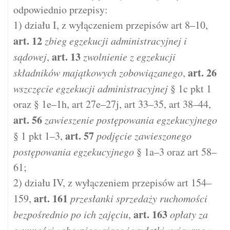
odpowiednio przepisy:
1) działu I, z wyłączeniem przepisów art 8–10,
art.
12
zbieg egzekucji administracyjnej i
art.
13
sądowej
,
zwolnienie z egzekucji
art.
26
składników majątkowych zobowiązanego
,
wszczęcie egzekucji administracyjnej
§ 1c pkt 1
oraz § 1e–1h, art 27e–27j, art 33–35, art 38–44,
art.
56
zawieszenie postępowania egzekucyjnego
art.
57
§ 1 pkt 1–3,
podjęcie zawieszonego
postępowania egzekucyjnego
§ 1a–3 oraz art 58–
61;
2) działu IV, z wyłączeniem przepisów art 154–
art.
161
159,
przesłanki sprzedaży ruchomości
art.
163
bezpośrednio po ich zajęciu
,
opłaty za