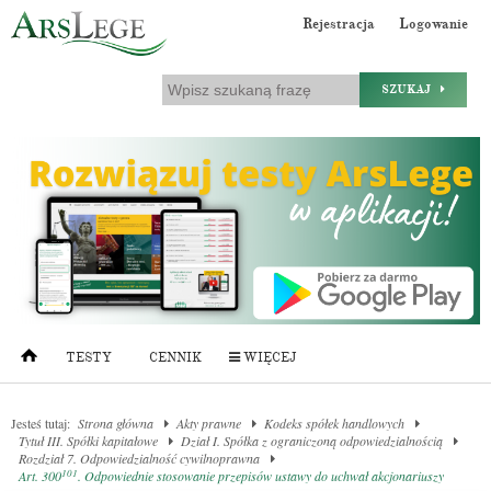
Rejestracja
Logowanie
SZUKAJ
TESTY
CENNIK
WIĘCEJ
Jesteś tutaj:
Strona główna
Akty prawne
Kodeks spółek handlowych
Tytuł III. Spółki kapitałowe
Dział I. Spółka z ograniczoną odpowiedzialnością
Rozdział 7. Odpowiedzialność cywilnoprawna
101
Art. 300
. Odpowiednie stosowanie przepisów ustawy do uchwał akcjonariuszy