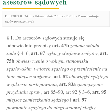
asesorów sądowych
Dz.U.2024.0.334 t.j.
-
Ustawa z dnia 27 lipca 2001 r. - Prawo o ustroju
sądów powszechnych
§ 1. Do asesorów sądowych stosuje się
art.
47b
odpowiednio przepisy
zmiana składu
art.
67
art.
sądu
§ 4–6,
wykazy służbowe sędziów
,
75b
obwieszczenie o wolnym stanowisku
sędziowskim, wniosek sędziego o przeniesienie na
art.
82
inne miejsce służbowe
,
obowiązki sędziego
art.
83a
w zakresie postępowania
,
zmniejszenie
art.
95
przydziału spraw
, art 85–90, art 92 § 3–6,
art.
97
miejsce zamieszkania sędziego
i
powołanie sędziego do niezawodowej służby