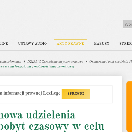
LINE
USTAWY AUDIO
AKTY PRAWNE
KAZUSY
STREF
 cudzoziemcach
DZIAŁ V. Zezwolenie na pobyt czasowy
Oznaczenie i tytuł rozdziału 3
wy w celu korzystania z mobilności długoterminowej
em informacji prawnej LexLege
SPRAWDŹ
mowa udzielenia
pobyt czasowy w celu