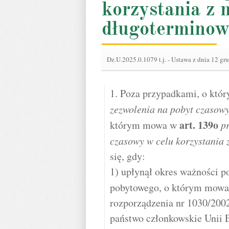
korzystania z 
długoterminow
Dz.U.2025.0.1079 t.j.
-
Ustawa z dnia 12 gr
1. Poza przypadkami, o któ
zezwolenia na pobyt czasow
art.
139o
którym mowa w
p
czasowy w celu korzystania 
się, gdy:
1) upłynął okres ważności 
pobytowego, o którym mow
rozporządzenia nr 1030/2002
państwo członkowskie Unii E