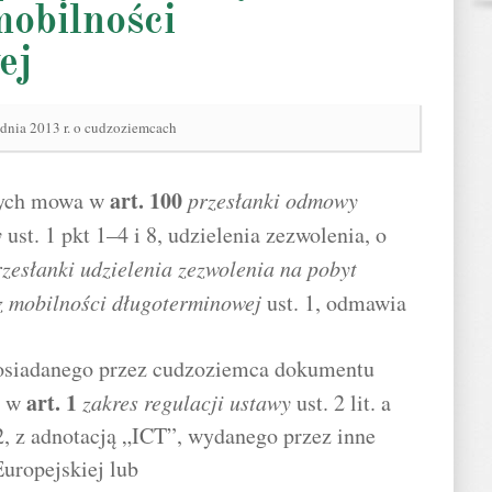
mobilności
ej
udnia 2013 r. o cudzoziemcach
art.
100
rych mowa w
przesłanki odmowy
y
ust. 1 pkt 1–4 i 8, udzielenia zezwolenia, o
rzesłanki udzielenia zezwolenia na pobyt
z mobilności długoterminowej
ust. 1, odmawia
posiadanego przez cudzoziemca dokumentu
art.
1
a w
zakres regulacji ustawy
ust. 2 lit. a
, z adnotacją „ICT”, wydanego przez inne
uropejskiej lub