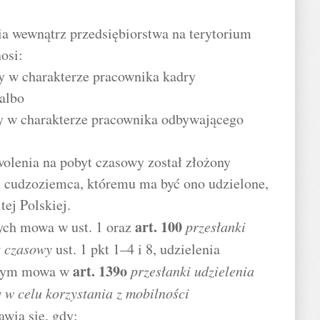
nia wewnątrz przedsiębiorstwa na terytorium
osi:
cy w charakterze pracownika kadry
 albo
cy w charakterze pracownika odbywającego
wolenia na pobyt czasowy został złożony
u cudzoziemca, któremu ma być ono udzielone,
ej Polskiej.
art.
100
ych mowa w ust. 1 oraz
przesłanki
t czasowy
ust. 1 pkt 1–4 i 8, udzielenia
art.
139o
órym mowa w
przesłanki udzielenia
 w celu korzystania z mobilności
awia się, gdy: