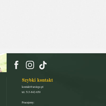
Szybki kontakt
kontakt@arslege.pl
tel. 513-842-650
Pracujemy: