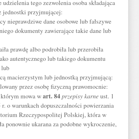
 udzielenia tego zezwolenia osoba składająca
z jednostki przyjmującej:
ący nieprawdziwe dane osobowe lub fałszywe
 niego dokumenty zawierające takie dane lub
aiła prawdę albo podrobiła lub przerobiła
jako autentycznego lub takiego dokumentu
 lub
cą macierzystym lub jednostką przyjmującą:
rolowany przez osobę fizyczną prawomocnie:
art.
84
o którym mowa w
przepisy karne
ust. 1
 r. o warunkach dopuszczalności powierzania
orium Rzeczypospolitej Polskiej, która w
tała ponownie ukarana za podobne wykroczenie,