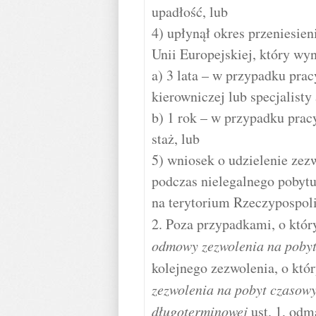
upadłość, lub
4) upłynął okres przeniesie
Unii Europejskiej, który wyn
a) 3 lata – w przypadku pra
kierowniczej lub specjalisty
b) 1 rok – w przypadku pra
staż, lub
5) wniosek o udzielenie zez
podczas nielegalnego pobyt
na terytorium Rzeczypospolit
2. Poza przypadkami, o któr
odmowy zezwolenia na poby
kolejnego zezwolenia, o kt
zezwolenia na pobyt czasowy
długoterminowej
ust. 1, odm