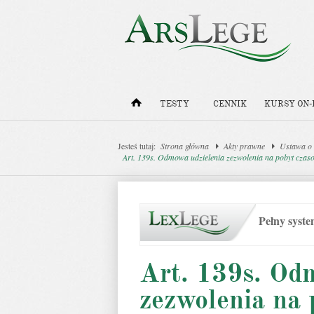
TESTY
CENNIK
KURSY ON-
Jesteś tutaj:
Strona główna
Akty prawne
Ustawa o
Art. 139s. Odmowa udzielenia zezwolenia na pobyt czaso
Pełny syst
Art. 139s. Od
zezwolenia na 