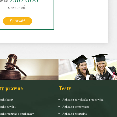
onad
orzeczeń.
Sprawdź
ty prawne
Testy
deks karny
Aplikacja adwokacka i radcowska
deks cywilny
Aplikacja komornicza
deks rodzinny i opiekuńczy
Aplikacja notarialna