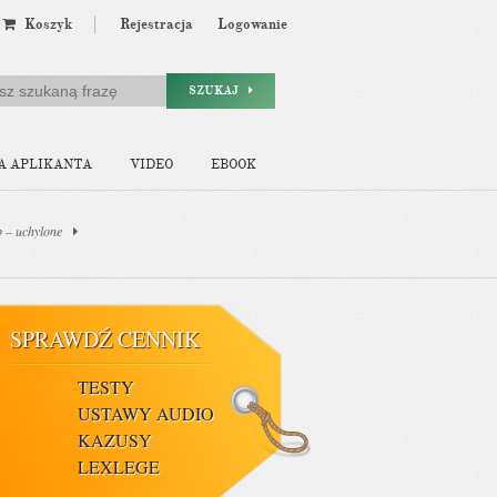
Koszyk
Rejestracja
Logowanie
SZUKAJ
A APLIKANTA
VIDEO
EBOOK
b – uchylone
SPRAWDŹ CENNIK
TESTY
USTAWY AUDIO
KAZUSY
LEXLEGE