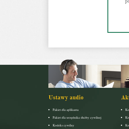
p
Ustawy audio
Ak
Pakiet dla aplikanta
Ko
Pakiet dla urzędnika służby cywilnej
Ko
Kodeks cywilny
Ko