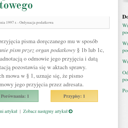
ztowego
Do
pnia 1997 r. - Ordynacja podatkowa
Wn
po
 przyjęcia pisma doręczanego mu w sposób
Wn
anie pism przez organ podatkowy
§ 1b lub 1c,
po
adnotacją o odmowie jego przyjęcia i datą
Wn
acją pozostawia się w aktach sprawy.
Od
ch mowa w § 1, uznaje się, że pismo
po
mowy jego przyjęcia przez adresata.
Po
Porównania: 1
Przypisy: 1
i artykuł
|
Zobacz następny artykuł