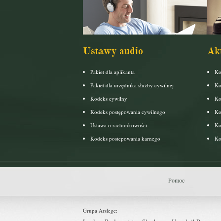
Ustawy audio
Ak
Pakiet dla aplikanta
Ko
Pakiet dla urzędnika służby cywilnej
Ko
Kodeks cywilny
Ko
Kodeks postępowania cywilnego
Ko
Ustawa o rachunkowości
Ko
Kodeks postepowania karnego
Ko
Pomoc
Grupa Arslege: