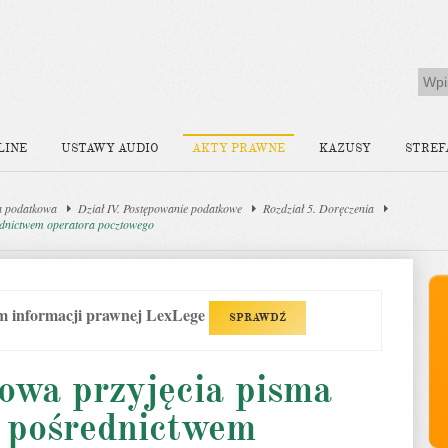
LINE
USTAWY AUDIO
AKTY PRAWNE
KAZUSY
STREF
a podatkowa
Dział IV. Postępowanie podatkowe
Rozdział 5. Doręczenia
ednictwem operatora pocztowego
em informacji prawnej LexLege
SPRAWDŹ
owa przyjęcia pisma
a pośrednictwem