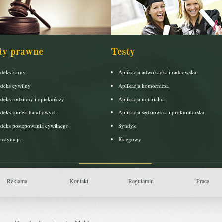
ty prawne
Testy
deks karny
Aplikacja adwokacka i radcowska
deks cywilny
Aplikacja komornicza
deks rodzinny i opiekuńczy
Aplikacja notarialna
deks spółek handlowych
Aplikacja sędziowska i prokuratorska
deks postępowania cywilnego
Syndyk
nstytucja
Księgowy
Reklama
Kontakt
Regulamin
Praca