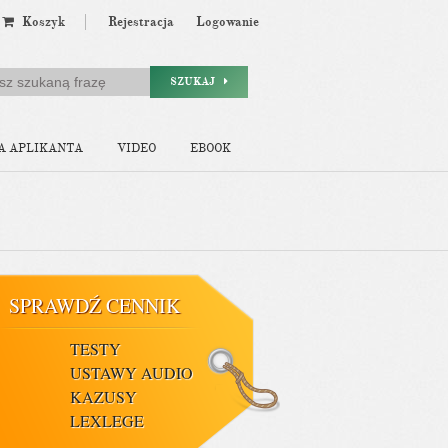
Koszyk
Rejestracja
Logowanie
SZUKAJ
A APLIKANTA
VIDEO
EBOOK
SPRAWDŹ CENNIK
TESTY
USTAWY AUDIO
KAZUSY
LEXLEGE