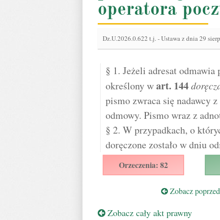
operatora poc
Dz.U.2026.0.622 t.j.
-
Ustawa z dnia 29 sier
§ 1. Jeżeli adresat odmawia
art.
144
określony w
doręcz
pismo zwraca się nadawcy z 
odmowy. Pismo wraz z adnot
§ 2. W przypadkach, o który
doręczone zostało w dniu od
Orzeczenia: 82
Zobacz poprzedn
Zobacz cały akt prawny