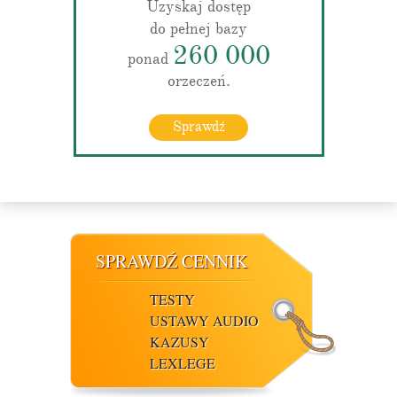
Uzyskaj dostęp
do pełnej bazy
260 000
ponad
orzeczeń.
Sprawdź
SPRAWDŹ CENNIK
TESTY
USTAWY AUDIO
KAZUSY
LEXLEGE