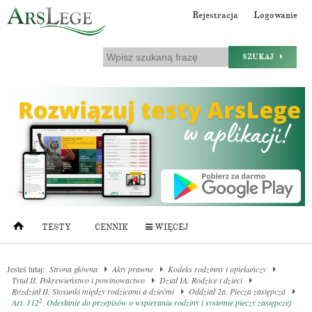
Rejestracja
Logowanie
SZUKAJ
TESTY
CENNIK
WIĘCEJ
Jesteś tutaj:
Strona główna
Akty prawne
Kodeks rodzinny i opiekuńczy
Tytuł II. Pokrewieństwo i powinowactwo
Dział IA. Rodzice i dzieci
Rozdział II. Stosunki między rodzicami a dziećmi
Oddział 2a. Piecza zastępcza
2
Art. 112
. Odesłanie do przepisów o wspieraniu rodziny i systemie pieczy zastępczej