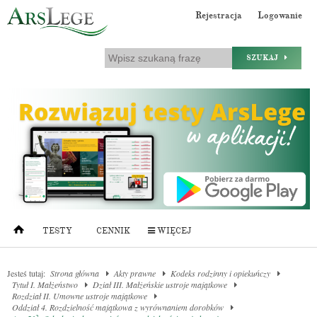
Rejestracja
Logowanie
SZUKAJ
TESTY
CENNIK
WIĘCEJ
Jesteś tutaj:
Strona główna
Akty prawne
Kodeks rodzinny i opiekuńczy
Tytuł I. Małżeństwo
Dział III. Małżeńskie ustroje majątkowe
Rozdział II. Umowne ustroje majątkowe
Oddział 4. Rozdzielność majątkowa z wyrównaniem dorobków
2