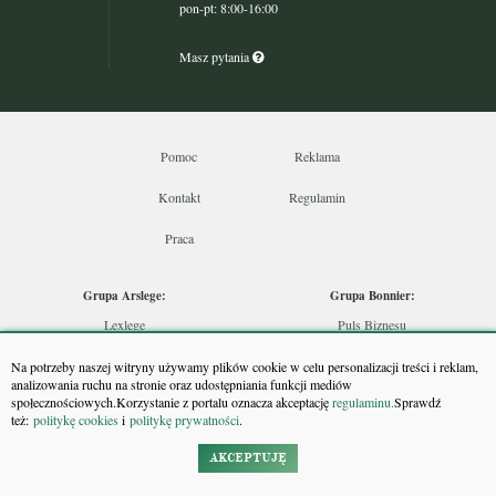
pon-pt: 8:00-16:00
Masz pytania
Pomoc
Reklama
Kontakt
Regulamin
Praca
Grupa Arslege:
Grupa Bonnier:
Lexlege
Puls Biznesu
Budownictwo
Bankier
Na potrzeby naszej witryny używamy plików cookie w celu personalizacji treści i reklam,
Skarbowcy
Puls Medycyny
analizowania ruchu na stronie oraz udostępniania funkcji mediów
społecznościowych.Korzystanie z portalu oznacza akceptację
regulaminu.
Sprawdź
Urzędnik
Monitor Firm
też:
politykę cookies
i
politykę prywatności
.
Rzeczoznawca
Puls Farmacji
Doradca Inwestycyjny
Pit.pl
AKCEPTUJĘ
Maklers