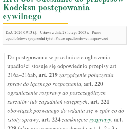
Kodeksu postępowania
cywilnego
Dz.U.2026.0.913 t.j.
-
Ustawa z dnia 28 lutego 2003 r. - Prawo
upadłościowe (poprzedni tytuł: Prawo upadłosciowe i naprawcze)
Do postępowania w przedmiocie ogłoszenia
upadłości stosuje się odpowiednio przepisy art
art.
219
216a–216ab,
zarządzenie połączenia
art.
220
spraw do łącznego rozpoznania
,
ograniczenie rozprawy do poszczególnych
art.
221
zarzutów lub zagadnień wstępnych
,
obowiązek pozwanego do wdania się w spór co do
art.
224
art.
istoty sprawy
,
zamknięcie
rozprawy
,
228
fakty nie wymagające dowodu
ust. 1, 2 i 3 i