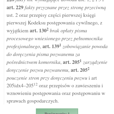
art.
229
fakty przyznane przez stronę przeciwną
ust. 2 oraz przepisy części pierwszej księgi
pierwszej Kodeksu postępowania cywilnego, z
2
art.
130
wyjątkiem
brak opłaty pisma
procesowego wniesionego przez pełnomocnika
1
art.
139
profesjonalnego
,
zobowiązanie powoda
do doręczenia pisma pozwanemu za
1
art.
205
pośrednictwem komornika
,
zarządzenie
2
art.
205
doręczenie pozwu pozwanemu
,
pouczenie stron przy doręczeniu pozwu
i art
12
205idx4–205
oraz przepisów o zawieszeniu i
wznowieniu postępowania oraz postępowaniu w
sprawach gospodarczych.
Porównania: 1