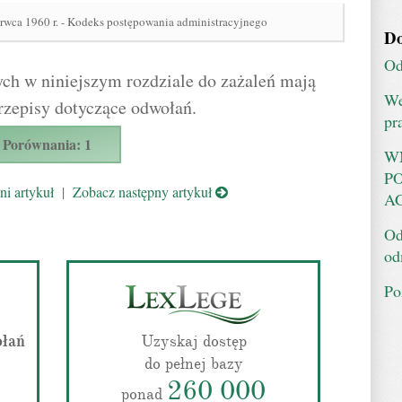
erwca 1960 r. - Kodeks postępowania administracyjnego
Do
Od
ch w niniejszym rozdziale do zażaleń mają
We
rzepisy dotyczące odwołań.
pr
Porównania: 1
W
P
i artykuł
|
Zobacz następny artykuł
AG
Od
od
Po
ołań
Uzyskaj dostęp
do pełnej bazy
260 000
ponad