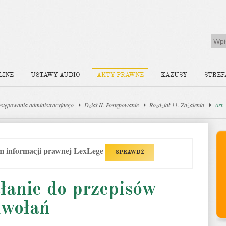
LINE
USTAWY AUDIO
AKTY PRAWNE
KAZUSY
STREF
stępowania administracyjnego
Dział II. Postępowanie
Rozdział 11. Zażalenia
Art.
em informacji prawnej LexLege
SPRAWDŹ
łanie do przepisów
dwołań