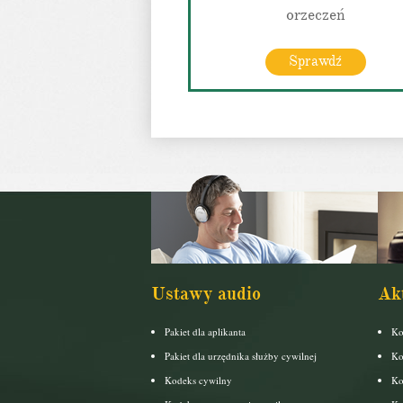
orzeczeń
Sprawdź
Ustawy audio
Ak
Pakiet dla aplikanta
Ko
Pakiet dla urzędnika służby cywilnej
Ko
Kodeks cywilny
Ko