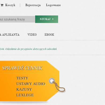
Koszyk
Rejestracja
Logowanie
SZUKAJ
A APLIKANTA
VIDEO
EBOOK
 144. Odesłanie do przepisów dotyczących odwołań
SPRAWDŹ CENNIK
TESTY
USTAWY AUDIO
KAZUSY
LEXLEGE