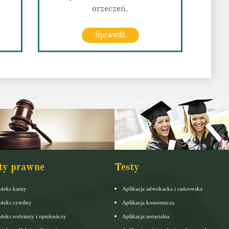
orzeczeń.
Sprawdź
ty prawne
Testy
deks karny
Aplikacja adwokacka i radcowska
deks cywilny
Aplikacja komornicza
deks rodzinny i opiekuńczy
Aplikacja notarialna