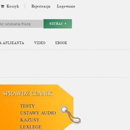
Koszyk
Rejestracja
Logowanie
SZUKAJ
A APLIKANTA
VIDEO
EBOOK
SPRAWDŹ CENNIK
TESTY
USTAWY AUDIO
KAZUSY
LEXLEGE