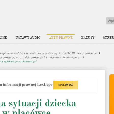
LINE
USTAWY AUDIO
AKTY PRAWNE
KAZUSY
STREF
spieraniu rodziny i systemie pieczy zastępczej
DZIAŁ III. Piecza zastępcza
zy zastępczej oraz rodzin zastępczych i rodzinnych domów dziecka
ówce opiekuńczo-wychowawczej
em informacji prawnej LexLege
SPRAWDŹ
a sytuacji dziecka
 w placówce