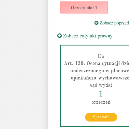
Orzeczenia: 1
Zobacz poprzedn
Zobacz cały akt prawny
Do
Art. 139. Ocena sytuacji dzi
umieszczonego w placów
opiekuńczo-wychowawcze
sąd wydał
1
orzeczeń
Sprawdź