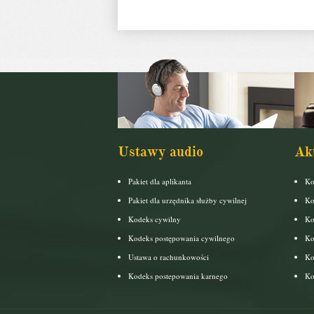
Ustawy audio
Ak
Pakiet dla aplikanta
Ko
Pakiet dla urzędnika służby cywilnej
Ko
Kodeks cywilny
Ko
Kodeks postępowania cywilnego
Ko
Ustawa o rachunkowości
Ko
Kodeks postepowania karnego
Ko