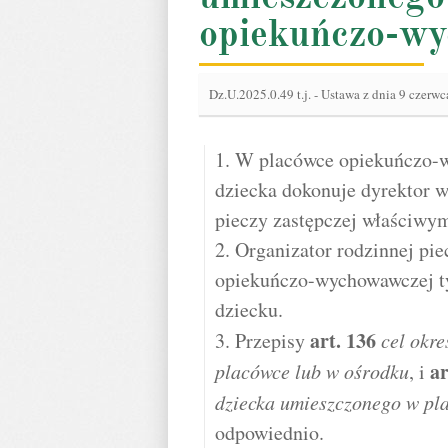
opiekuńczo-w
Dz.U.2025.0.49 t.j.
-
Ustawa z dnia 9 czerwca
1. W placówce opiekuńczo-w
dziecka dokonuje dyrektor 
pieczy zastępczej właściwym
2. Organizator rodzinnej pi
opiekuńczo-wychowawczej t
dziecku.
art.
136
3. Przepisy
cel okr
ar
placówce lub w ośrodku
, i
dziecka umieszczonego w pl
odpowiednio.