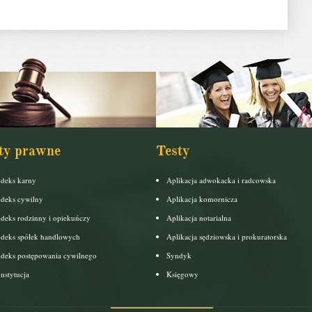
ty prawne
Testy
deks karny
Aplikacja adwokacka i radcowska
deks cywilny
Aplikacja komornicza
deks rodzinny i opiekuńczy
Aplikacja notarialna
deks spółek handlowych
Aplikacja sędziowska i prokuratorska
deks postępowania cywilnego
Syndyk
nstytucja
Księgowy