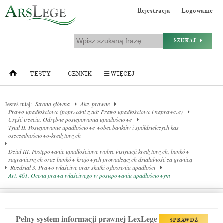
Rejestracja
Logowanie
SZUKAJ
TESTY
CENNIK
WIĘCEJ
Jesteś tutaj:
Strona główna
Akty prawne
Prawo upadłościowe (poprzedni tytuł: Prawo upadłościowe i naprawcze)
Część trzecia. Odrębne postępowania upadłościowe
Tytuł II. Postępowanie upadłościowe wobec banków i spółdzielczych kas
oszczędnościowo-kredytowych
Dział III. Postępowanie upadłościowe wobec instytucji kredytowych, banków
zagranicznych oraz banków krajowych prowadzących działalność za granicą
Rozdział 3. Prawo właściwe oraz skutki ogłoszenia upadłości
Art. 461. Ocena prawa właściwego w postępowaniu upadłościowym
Pełny system informacji prawnej LexLege
SPRAWDŹ