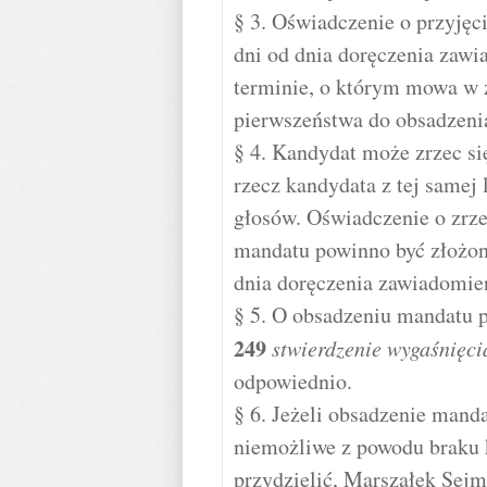
§ 3. Oświadczenie o przyjęc
dni od dnia doręczenia zawi
terminie, o którym mowa w 
pierwszeństwa do obsadzeni
§ 4. Kandydat może zrzec s
rzecz kandydata z tej samej 
głosów. Oświadczenie o zrze
mandatu powinno być złożon
dnia doręczenia zawiadomie
§ 5. O obsadzeniu mandatu 
249
stwierdzenie wygaśnięc
odpowiednio.
§ 6. Jeżeli obsadzenie mand
niemożliwe z powodu braku
przydzielić, Marszałek Sejm