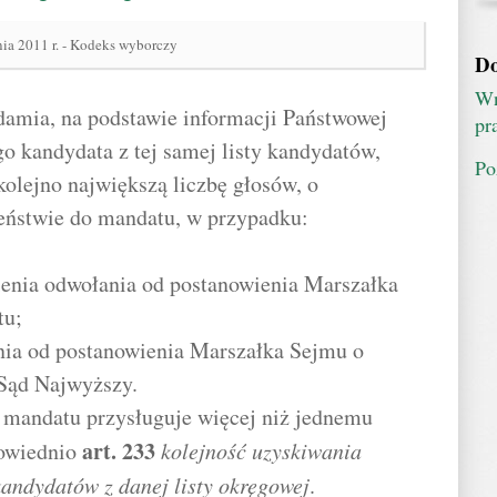
nia 2011 r. - Kodeks wyborczy
Do
Wn
damia, na podstawie informacji Państwowej
pr
o kandydata z tej samej listy kandydatów,
Po
olejno największą liczbę głosów, o
eństwie do mandatu, w przypadku:
ienia odwołania od postanowienia Marszałka
tu;
nia od postanowienia Marszałka Sejmu o
Sąd Najwyższy.
o mandatu przysługuje więcej niż jednemu
art.
233
owiednio
kolejność uzyskiwania
andydatów z danej listy okręgowej
.