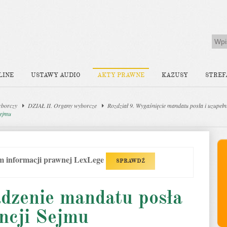
LINE
USTAWY AUDIO
AKTY PRAWNE
KAZUSY
STREF
yborczy
DZIAŁ II. Organy wyborcze
Rozdział 9. Wygaśnięcie mandatu posła i uzupełn
Sejmu
em informacji prawnej LexLege
SPRAWDŹ
adzenie mandatu posła
ncji Sejmu