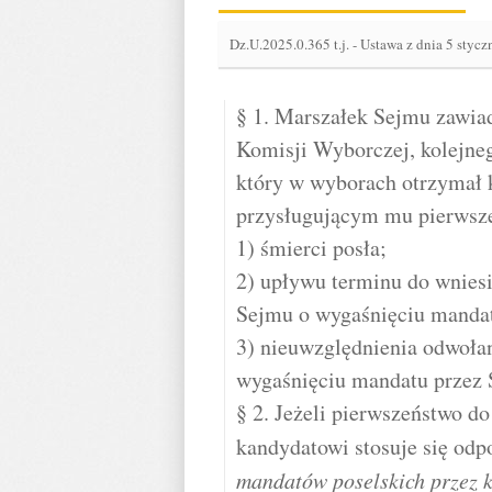
Dz.U.2025.0.365 t.j.
-
Ustawa z dnia 5 stycz
§ 1. Marszałek Sejmu zawia
Komisji Wyborczej, kolejneg
który w wyborach otrzymał k
przysługującym mu pierwsz
1) śmierci posła;
2) upływu terminu do wnies
Sejmu o wygaśnięciu manda
3) nieuwzględnienia odwoła
wygaśnięciu mandatu przez 
§ 2. Jeżeli pierwszeństwo d
kandydatowi stosuje się odp
mandatów poselskich przez k