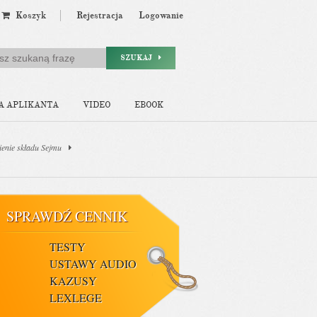
Koszyk
Rejestracja
Logowanie
SZUKAJ
A APLIKANTA
VIDEO
EBOOK
ienie składu Sejmu
SPRAWDŹ CENNIK
TESTY
USTAWY AUDIO
KAZUSY
LEXLEGE