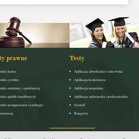
ty prawne
Testy
deks karny
Aplikacja adwokacka i radcowska
deks cywilny
Aplikacja komornicza
deks rodzinny i opiekuńczy
Aplikacja notarialna
deks spółek handlowych
Aplikacja sędziowska i prokuratorska
deks postępowania cywilnego
Syndyk
nstytucja
Księgowy