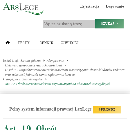
Rejestracja
Logowanie
SZUKAJ
TESTY
CENNIK
WIĘCEJ
Jesteś tutaj:
Strona główna
Akty prawne
Ustawa o gospodarce nieruchomościami
Dział II. Gospodarowanie nieruchomościami stanowiącymi własność Skarbu Państwa
oraz własność jednostki samorządu terytorialnego
Rozdział 1. Zasady ogólne
Art. 19. Obrót nieruchomościami usytuowanymi na obszarach szczególnych
Pełny system informacji prawnej LexLege
SPRAWDŹ
Art. 19. Obrót