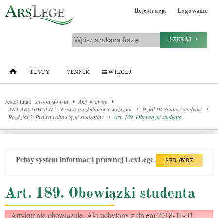
Rejestracja
Logowanie
SZUKAJ
TESTY
CENNIK
WIĘCEJ
Jesteś tutaj:
Strona główna
Akty prawne
AKT ARCHIWALNY - Prawo o szkolnictwie wyższym
Dział IV. Studia i studenci
Rozdział 2. Prawa i obowiązki studentów
Art. 189. Obowiązki studenta
Pełny system informacji prawnej LexLege
SPRAWDŹ
Art. 189. Obowiązki studenta
Artykuł nie obowiązuje. Akt uchylony z dniem 2018-10-01.