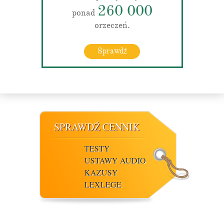
260 000
ponad
orzeczeń.
Sprawdź
SPRAWDŹ CENNIK
TESTY
USTAWY AUDIO
KAZUSY
LEXLEGE