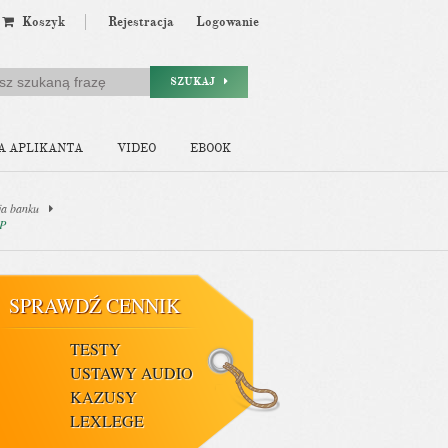
Koszyk
Rejestracja
Logowanie
SZUKAJ
A APLIKANTA
VIDEO
EBOOK
ja banku
RP
SPRAWDŹ CENNIK
TESTY
USTAWY AUDIO
KAZUSY
LEXLEGE