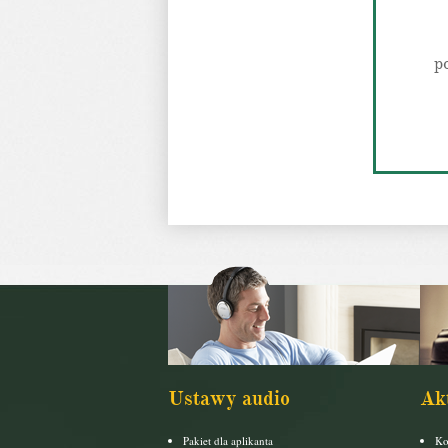
p
Ustawy audio
Ak
Pakiet dla aplikanta
Ko