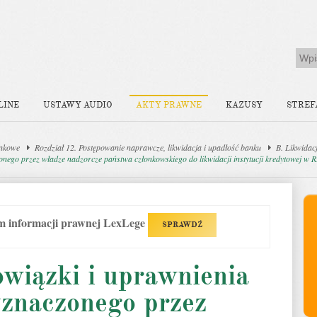
LINE
USTAWY AUDIO
AKTY PRAWNE
KAZUSY
STREF
nkowe
Rozdział 12. Postępowanie naprawcze, likwidacja i upadłość banku
B. Likwidac
onego przez władze nadzorcze państwa członkowskiego do likwidacji instytucji kredytowej w 
em informacji prawnej LexLege
SPRAWDŹ
wiązki i uprawnienia
yznaczonego przez