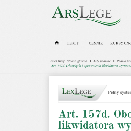
TESTY
CENNIK
KURSY ON-
Jesteś tutaj:
Strona główna
Akty prawne
Prawo ba
Art. 157d. Obowiązki i uprawnienia likwidatora wyznacz
Pełny syst
Art. 157d. Obo
likwidatora w