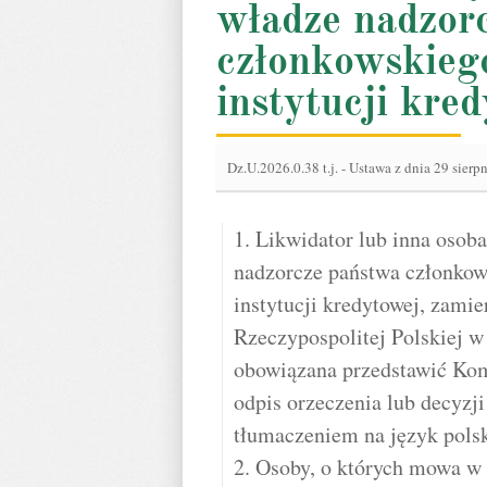
władze nadzor
członkowskiego
instytucji kre
Dz.U.2026.0.38 t.j.
-
Ustawa z dnia 29 sierp
1. Likwidator lub inna osob
nadzorcze państwa członkow
instytucji kredytowej, zami
Rzeczypospolitej Polskiej w s
obowiązana przedstawić Kom
odpis orzeczenia lub decyzj
tłumaczeniem na język polsk
2. Osoby, o których mowa w 