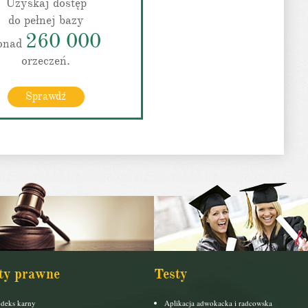
Uzyskaj dostęp
do pełnej bazy
260 000
onad
orzeczeń.
Sprawdź
ty prawne
Testy
deks karny
Aplikacja adwokacka i radcowska