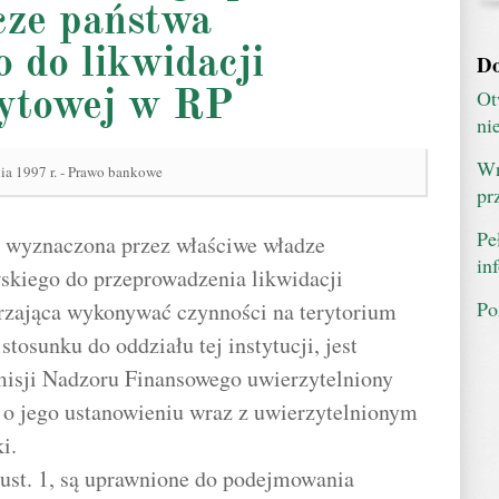
cze państwa
 do likwidacji
Do
dytowej w RP
Ot
ni
Wn
nia 1997 r. - Prawo bankowe
pr
Pe
a wyznaczona przez właściwe władze
in
skiego do przeprowadzenia likwidacji
Po
erzająca wykonywać czynności na terytorium
tosunku do oddziału tej instytucji, jest
isji Nadzoru Finansowego uwierzytelniony
i o jego ustanowieniu wraz z uwierzytelnionym
i.
ust. 1, są uprawnione do podejmowania