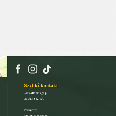
Szybki kontakt
kontakt@arslege.pl
tel. 513-842-650
Pracujemy:
pon-pt: 8:00-16:00