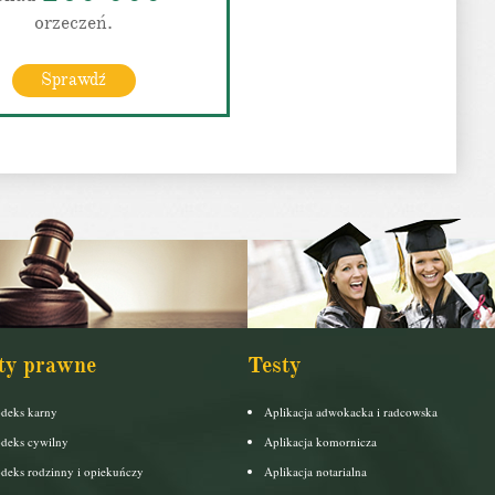
orzeczeń.
Sprawdź
ty prawne
Testy
deks karny
Aplikacja adwokacka i radcowska
deks cywilny
Aplikacja komornicza
deks rodzinny i opiekuńczy
Aplikacja notarialna