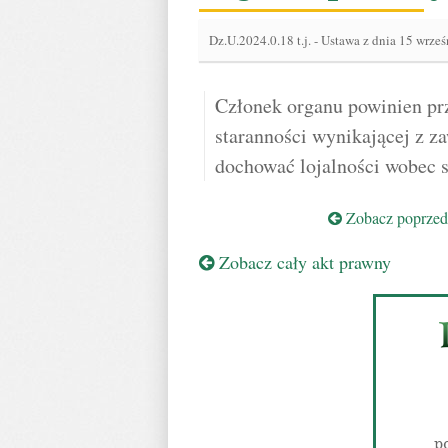
Dz.U.2024.0.18 t.j.
-
Ustawa z dnia 15 wrześ
Członek organu powinien p
staranności wynikającej z z
dochować lojalności wobec s
Zobacz poprzedn
Zobacz cały akt prawny
p