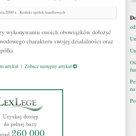
nia 2000 r. - Kodeks spółek handlowych
Do
od
rzy wykonywaniu swoich obowiązków dołożyć
Um
awodowego charakteru swojej działalności oraz
półki.
Um
Oś
i artykuł
|
Zobacz następny artykuł
fu
Pe
na
Po
Uzyskaj dostęp
do pełnej bazy
260 000
onad