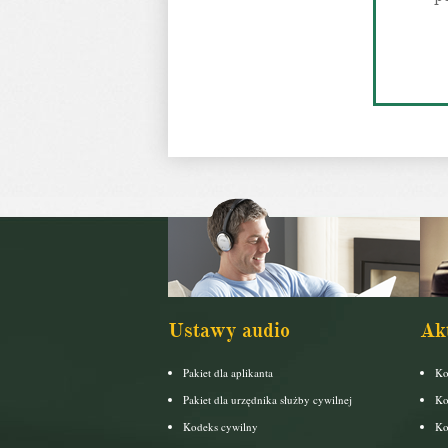
Ustawy audio
Ak
Pakiet dla aplikanta
Ko
Pakiet dla urzędnika służby cywilnej
Ko
Kodeks cywilny
Ko