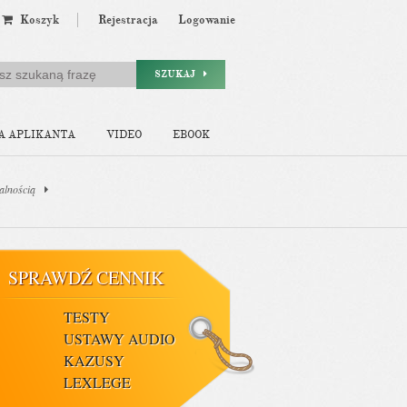
Koszyk
Rejestracja
Logowanie
SZUKAJ
A APLIKANTA
VIDEO
EBOOK
alnością
SPRAWDŹ CENNIK
TESTY
USTAWY AUDIO
KAZUSY
LEXLEGE