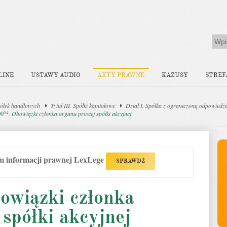
LINE
USTAWY AUDIO
AKTY PRAWNE
KAZUSY
STREF
ółek handlowych
Tytuł III. Spółki kapitałowe
Dział I. Spółka z ograniczoną odpowiedzi
54
00
. Obowiązki członka organu prostej spółki akcyjnej
em informacji prawnej LexLege
SPRAWDŹ
bowiązki członka
 spółki akcyjnej