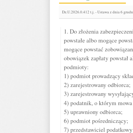
Dz.U.2026.0.412 t.j.
-
Ustawa z dnia 6 grud
1. Do złożenia zabezpiecze
powstałe albo mogące powst
mogące powstać zobowiązani
obowiązek zapłaty powstał a
podmioty:
1) podmiot prowadzący skła
2) zarejestrowany odbiorca;
3) zarejestrowany wysyłając
4) podatnik, o którym mowa
5) uprawniony odbiorca;
6) podmiot pośredniczący;
7) przedstawiciel podatkowy