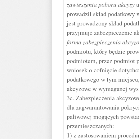
zawieszenia poboru akcyzy
u
prowadził skład podatkowy w
jest prowadzony skład poda
przyjmuje zabezpieczenie a
forma zabezpieczenia akcyz
podmiotu, który będzie prow
podmiotem, przez podmiot p
wniosek o cofnięcie dotych
podatkowego w tym miejscu,
akcyzowe w wymaganej wys
3c. Zabezpieczenia akcyzowe
dla zagwarantowania pokryc
paliwowej mogących powsta
przemieszczanych:
1) z zastosowaniem procedu