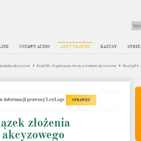
LINE
USTAWY AUDIO
AKTY PRAWNE
KAZUSY
STREF
 podatku akcyzowym
Dział III. Organizacja obrotu wyrobami akcyzowymi
Rozdział 6.
em informacji prawnej LexLege
SPRAWDŹ
ązek złożenia
a akcyzowego