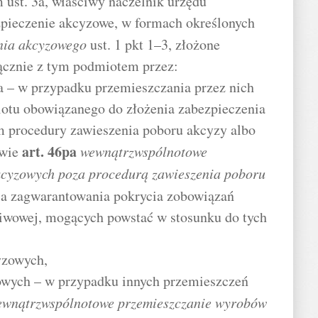
 ust. 3a, właściwy naczelnik urzędu
pieczenie akcyzowe, w formach określonych
nia akcyzowego
ust. 1 pkt 1–3, złożone
łącznie z tym podmiotem przez:
a – w przypadku przemieszczania przez nich
tu obowiązanego do złożenia zabezpieczenia
 procedury zawieszenia poboru akcyzy albo
art.
46pa
awie
wewnątrzwspólnotowe
cyzowych poza procedurą zawieszenia poboru
dla zagwarantowania pokrycia zobowiązań
liwowej, mogących powstać w stosunku do tych
yzowych,
owych – w przypadku innych przemieszczeń
ewnątrzwspólnotowe przemieszczanie wyrobów