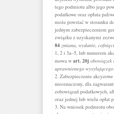
tego podmiotu albo jego po
podatkowe oraz opłata paliw
może powstać w stosunku do
jednym zabezpieczeniem ge
związku z uzyskanymi zezw
84
zmiana, wydanie, cofnię
1, 2 i 3a–5, lub numerem a
art.
20j
mowa w
obowiązek 
uprawnionego wysyłającego
2. Zabezpieczenie akcyzowe
nieoznaczony, dla zagwarant
zobowiązań podatkowych, al
oraz jednej lub wielu opłat 
3. Na wniosek podmiotu obo