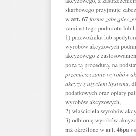
akcyzowego, z zastrzeżeniem
skarbowego przyjmuje zabez
art.
67
w
forma zabezpiecze
zamiast tego podmiotu lub 
1) przewoźnika lub spedytor
wyrobów akcyzowych podmio
akcyzowego z zastosowaniem
poza tą procedurą, na podst
przemieszczanie wyrobów ak
akcyzy z użyciem Systemu
, 
podatkowych oraz opłaty pa
wyrobów akcyzowych,
2) właściciela wyrobów akc
3) odbiorcę wyrobów akcyz
art.
46pa
niż określone w
w