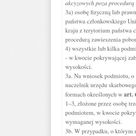
akcyzowych poza procedurą 
3a) osobę fizyczną lub praw
państwa członkowskiego Unii
kraju z terytorium państwa
procedurą zawieszenia pobo
4) wszystkie lub kilka podm
- w kwocie pokrywającej z
wysokości.
3a. Na wniosek podmiotu, o 
naczelnik urzędu skarboweg
art.
formach określonych w
1–3, złożone przez osobę tr
podmiotem, w kwocie pokry
wymaganej wysokości.
3b. W przypadku, o którym