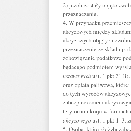
2) jeżeli zostały objęte zwo
przeznaczenie.
4. W przypadku przemieszcz
akcyzowych między składam
akcyzowych objętych zwolni
przeznaczenie ze składu po
zobowiązanie podatkowe po
będącego podmiotem wysył
ustawowych
ust. 1 pkt 31 lit
oraz opłata paliwowa, które
do tych wyrobów akcyzowych
zabezpieczeniem akcyzowym
terytorium kraju w formach
akcyzowego
ust. 1 pkt 1–3, 
5. Osoba, która złożyła zabe