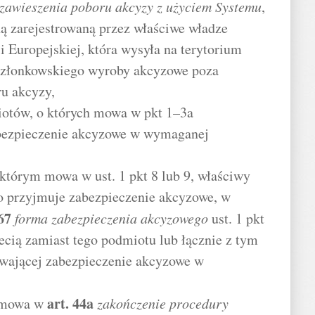
zawieszenia poboru akcyzy z użyciem Systemu
,
ną zarejestrowaną przez właściwe władze
 Europejskiej, która wysyła na terytorium
 członkowskiego wyroby akcyzowe poza
ru akcyzy,
iotów, o których mowa w pkt 1–3a
abezpieczenie akcyzowe w wymaganej
którym mowa w ust. 1 pkt 8 lub 9, właściwy
o przyjmuje zabezpieczenie akcyzowe, w
67
forma zabezpieczenia akcyzowego
ust. 1 pkt
zecią zamiast tego podmiotu lub łącznie z tym
wającej zabezpieczenie akcyzowe w
art.
44a
 mowa w
zakończenie procedury