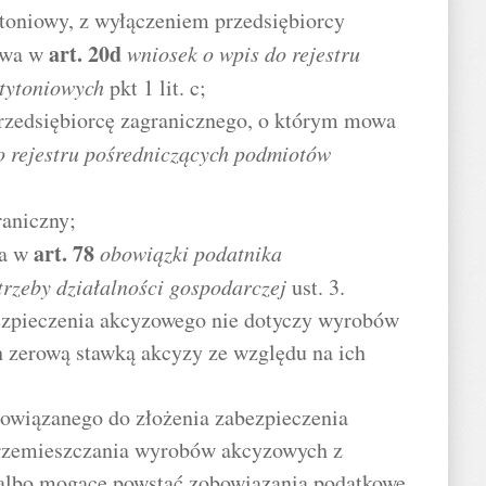
toniowy, z wyłączeniem przedsiębiorcy
art.
20d
owa w
wniosek o wpis do rejestru
tytoniowych
pkt 1 lit. c;
przedsiębiorcę zagranicznego, o którym mowa
o rejestru pośredniczących podmiotów
raniczny;
art.
78
a w
obowiązki podatnika
rzeby działalności gospodarczej
ust. 3.
ezpieczenia akcyzowego nie dotyczy wyrobów
zerową stawką akcyzy ze względu na ich
owiązanego do złożenia zabezpieczenia
rzemieszczania wyrobów akcyzowych z
albo mogące powstać zobowiązania podatkowe