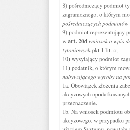
8) pośredniczący podmiot ty
zagranicznego, o którym m
pośredniczących podmiotów 
9) podmiot reprezentujący 
art.
20d
w
wniosek o wpis d
tytoniowych
pkt 1 lit. c;
10) wysyłający podmiot zag
11) podatnik, o którym mow
nabywającego wyroby na pot
1a. Obowiązek złożenia zab
akcyzowych opodatkowanych 
przeznaczenie.
1b. Na wniosek podmiotu ob
akcyzowego, w przypadku p
użyciem Systemu, powstałe 