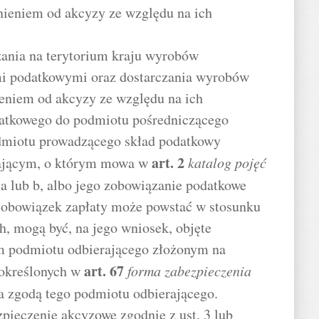
lnieniem od akcyzy ze względu na ich
ania na terytorium kraju wyrobów
i podatkowymi oraz dostarczania wyrobów
eniem od akcyzy ze względu na ich
datkowego do podmiotu pośredniczącego
dmiotu prowadzącego skład podatkowy
art.
2
ającym, o którym mowa w
katalog pojęć
. a lub b, albo jego zobowiązanie podatkowe
j obowiązek zapłaty może powstać w stosunku
, mogą być, na jego wniosek, objęte
 podmiotu odbierającego złożonym na
art.
67
 określonych w
forma zabezpieczenia
za zgodą tego podmiotu odbierającego.
zpieczenie akcyzowe zgodnie z ust. 3 lub