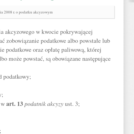
nia 2008 r. o podatku akcyzowym
nia akcyzowego w kwocie pokrywającej
ać zobowiązanie podatkowe albo powstałe lub
e podatkowe oraz opłatę paliwową, której
lbo może powstać, są obowiązane następujące
d podatkowy;
y;
art.
13
 w
podatnik akcyzy
ust. 3;
;