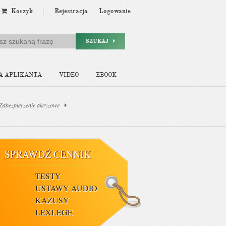
Koszyk
Rejestracja
Logowanie
SZUKAJ
A APLIKANTA
VIDEO
EBOOK
 Zabezpieczenie akcyzowe
SPRAWDŹ CENNIK
TESTY
USTAWY AUDIO
KAZUSY
LEXLEGE