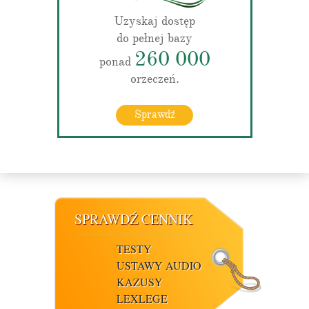
Uzyskaj dostęp
do pełnej bazy
260 000
ponad
orzeczeń.
Sprawdź
SPRAWDŹ CENNIK
TESTY
USTAWY AUDIO
KAZUSY
LEXLEGE