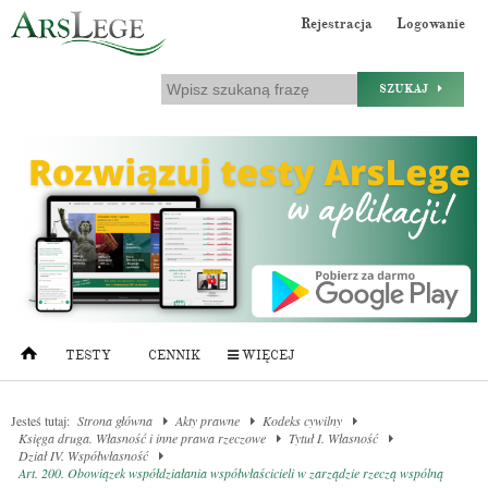
Rejestracja
Logowanie
SZUKAJ
TESTY
CENNIK
WIĘCEJ
Jesteś tutaj:
Strona główna
Akty prawne
Kodeks cywilny
Księga druga. Własność i inne prawa rzeczowe
Tytuł I. Własność
Dział IV. Współwłasność
Art. 200. Obowiązek współdziałania współwłaścicieli w zarządzie rzeczą wspólną