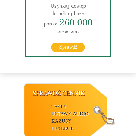
Uzyskaj dostęp
do pełnej bazy
260 000
ponad
orzeczeń.
Sprawdź
SPRAWDŹ CENNIK
TESTY
USTAWY AUDIO
KAZUSY
LEXLEGE