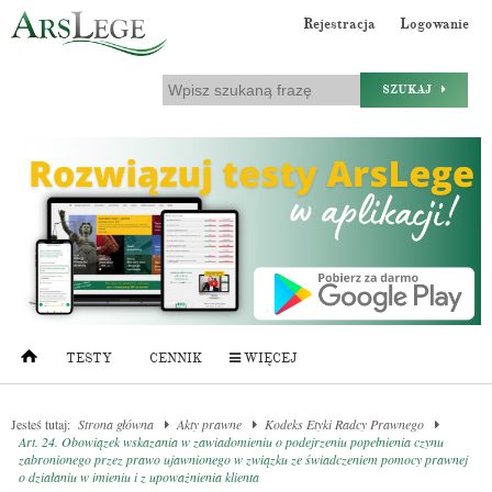
Rejestracja
Logowanie
SZUKAJ
TESTY
CENNIK
WIĘCEJ
Jesteś tutaj:
Strona główna
Akty prawne
Kodeks Etyki Radcy Prawnego
Art. 24. Obowiązek wskazania w zawiadomieniu o podejrzeniu popełnienia czynu
zabronionego przez prawo ujawnionego w związku ze świadczeniem pomocy prawnej
o działaniu w imieniu i z upoważnienia klienta