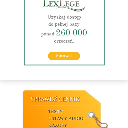
Uzyskaj dostęp
do pełnej bazy
260 000
ponad
orzeczeń.
Sprawdź
SPRAWDŹ CENNIK
TESTY
USTAWY AUDIO
KAZUSY