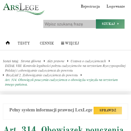
Rejestracja
Logowanie
SZUKAJ
TESTY
CENNIK
WIĘCEJ
Jesteś tutaj:
Strona główna
Akty prawne
Ustawa o cudzoziemcach
DZIAŁ VIII. Kontrola legalności pobytu cudzoziemców na terytorium Rzeczypospolitej
Polskiej i zobowiązanie cudzoziemca do powrotu
Rozdział 2. Zobowiązanie cudzoziemca do powrotu
Art. 314. Obowiązek pouczenia cudzoziemca o obowiązku wyjazdu na terytorium
innego państwa.
Pełny system informacji prawnej LexLege
SPRAWDŹ
Art. 314. Obowiązek pouczenia