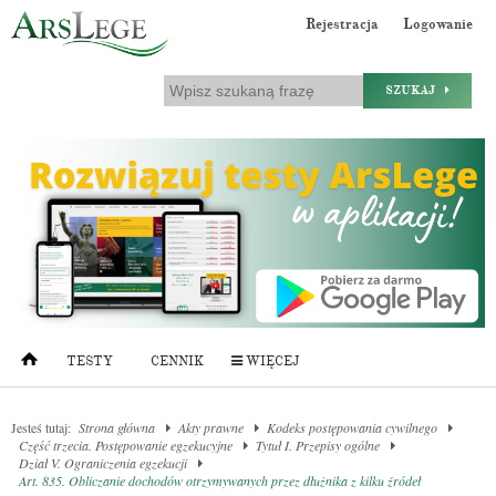
Rejestracja
Logowanie
SZUKAJ
TESTY
CENNIK
WIĘCEJ
Jesteś tutaj:
Strona główna
Akty prawne
Kodeks postępowania cywilnego
Część trzecia. Postępowanie egzekucyjne
Tytuł I. Przepisy ogólne
Dział V. Ograniczenia egzekucji
Art. 835. Obliczanie dochodów otrzymywanych przez dłużnika z kilku źródeł