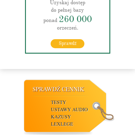
Uzyskaj dostęp
do pełnej bazy
260 000
ponad
orzeczeń.
Sprawdź
SPRAWDŹ CENNIK
TESTY
USTAWY AUDIO
KAZUSY
LEXLEGE