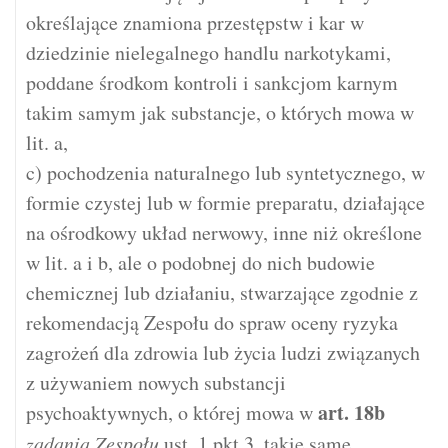
określające znamiona przestępstw i kar w
dziedzinie nielegalnego handlu narkotykami,
poddane środkom kontroli i sankcjom karnym
takim samym jak substancje, o których mowa w
lit. a,
c) pochodzenia naturalnego lub syntetycznego, w
formie czystej lub w formie preparatu, działające
na ośrodkowy układ nerwowy, inne niż określone
w lit. a i b, ale o podobnej do nich budowie
chemicznej lub działaniu, stwarzające zgodnie z
rekomendacją Zespołu do spraw oceny ryzyka
zagrożeń dla zdrowia lub życia ludzi związanych
z używaniem nowych substancji
art.
18b
psychoaktywnych, o której mowa w
zadania Zespołu
ust. 1 pkt 3, takie same