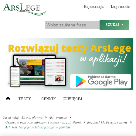
Rejestracja
Logowanie
SZUKAJ
TESTY
CENNIK
WIĘCEJ
Jesteś tutaj:
Strona główna
Akty prawne
Ustawa o ochronie zabytków i opiece nad zabytkami
Rozdział 11. Przepisy karne
Art. 108. Niszczenie lub uszkadzanie zabytku