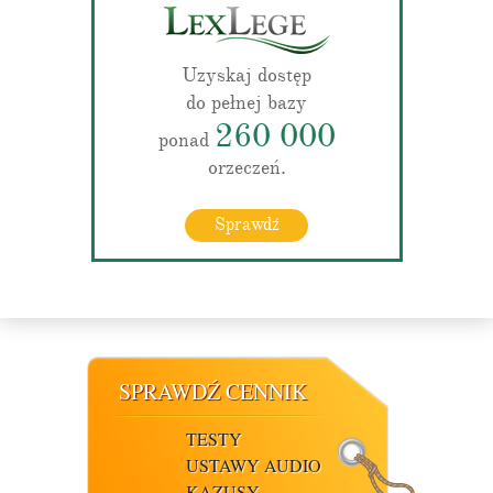
Uzyskaj dostęp
do pełnej bazy
260 000
ponad
orzeczeń.
Sprawdź
SPRAWDŹ CENNIK
TESTY
USTAWY AUDIO
KAZUSY