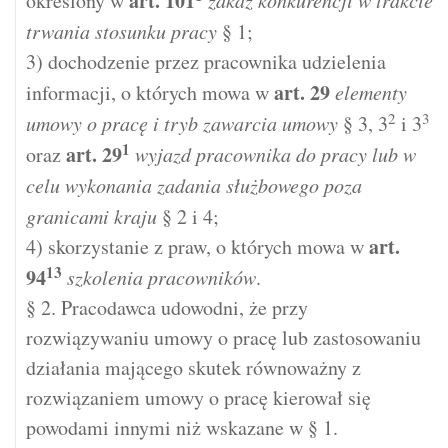
art.
101
określony w
zakaz konkurencji w trakcie
trwania stosunku pracy
§ 1;
3) dochodzenie przez pracownika udzielenia
art.
29
informacji, o których mowa w
elementy
2
3
umowy o pracę i tryb zawarcia umowy
§ 3, 3
i 3
1
art.
29
oraz
wyjazd pracownika do pracy lub w
celu wykonania zadania służbowego poza
granicami kraju
§ 2 i 4;
art.
4) skorzystanie z praw, o których mowa w
13
94
szkolenia pracowników
.
§ 2. Pracodawca udowodni, że przy
rozwiązywaniu umowy o pracę lub zastosowaniu
działania mającego skutek równoważny z
rozwiązaniem umowy o pracę kierował się
powodami innymi niż wskazane w § 1.