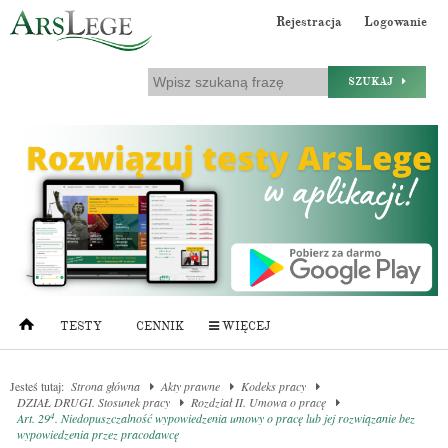
Rejestracja
Logowanie
SZUKAJ
TESTY
CENNIK
WIĘCEJ
Jesteś tutaj:
Strona główna
Akty prawne
Kodeks pracy
DZIAŁ DRUGI. Stosunek pracy
Rozdział II. Umowa o pracę
4
Art. 29
. Niedopuszczalność wypowiedzenia umowy o pracę lub jej rozwiązanie bez
wypowiedzenia przez pracodawcę