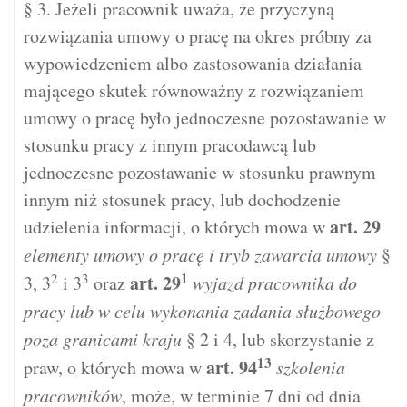
§ 3. Jeżeli pracownik uważa, że przyczyną
rozwiązania umowy o pracę na okres próbny za
wypowiedzeniem albo zastosowania działania
mającego skutek równoważny z rozwiązaniem
umowy o pracę było jednoczesne pozostawanie w
stosunku pracy z innym pracodawcą lub
jednoczesne pozostawanie w stosunku prawnym
innym niż stosunek pracy, lub dochodzenie
art.
29
udzielenia informacji, o których mowa w
elementy umowy o pracę i tryb zawarcia umowy
§
1
2
3
art.
29
3, 3
i 3
oraz
wyjazd pracownika do
pracy lub w celu wykonania zadania służbowego
poza granicami kraju
§ 2 i 4, lub skorzystanie z
13
art.
94
praw, o których mowa w
szkolenia
pracowników
, może, w terminie 7 dni od dnia