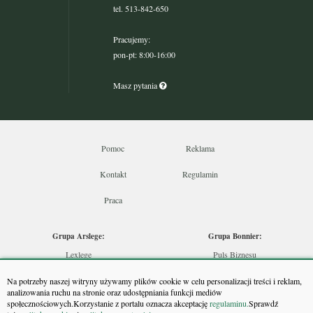
tel. 513-842-650
Pracujemy:
pon-pt: 8:00-16:00
Masz pytania
Pomoc
Reklama
Kontakt
Regulamin
Praca
Grupa Arslege:
Grupa Bonnier:
Lexlege
Puls Biznesu
Budownictwo
Bankier
Na potrzeby naszej witryny używamy plików cookie w celu personalizacji treści i reklam,
Skarbowcy
Puls Medycyny
analizowania ruchu na stronie oraz udostępniania funkcji mediów
społecznościowych.Korzystanie z portalu oznacza akceptację
regulaminu.
Sprawdź
Urzędnik
Monitor Firm