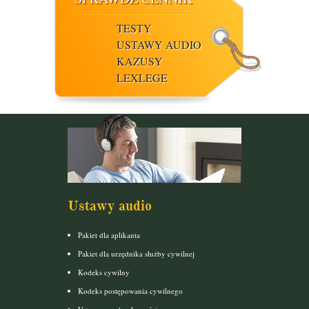
TESTY
USTAWY AUDIO
KAZUSY
LEXLEGE
Ustawy audio
Pakiet dla aplikanta
Pakiet dla urzędnika służby cywilnej
Kodeks cywilny
Kodeks postępowania cywilnego