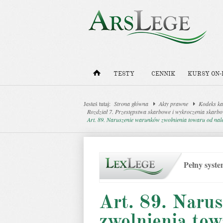
TESTY
CENNIK
KURSY ON-
Jesteś tutaj:
Strona główna
Akty prawne
Kodeks ka
Rozdział 7. Przestępstwa skarbowe i wykroczenia skar
Art. 89. Naruszenie warunków zwolnienia towaru od nale
Pełny syst
Art. 89. Naru
zwolnienia tow