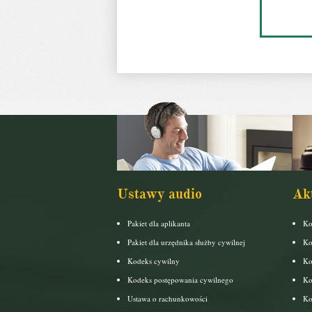
Ustawy audio
Ak
Pakiet dla aplikanta
Ko
Pakiet dla urzędnika służby cywilnej
Ko
Kodeks cywilny
Ko
Kodeks postępowania cywilnego
Ko
Ustawa o rachunkowości
Ko