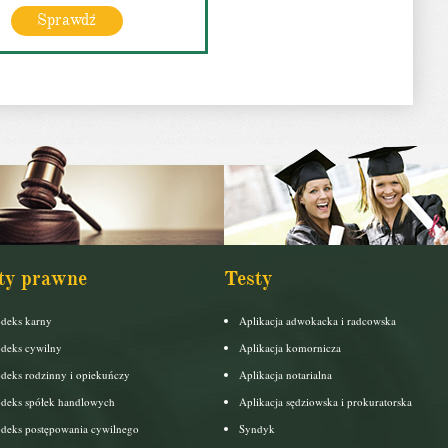
Sprawdź
ty prawne
Testy
deks karny
Aplikacja adwokacka i radcowska
deks cywilny
Aplikacja komornicza
deks rodzinny i opiekuńczy
Aplikacja notarialna
deks spółek handlowych
Aplikacja sędziowska i prokuratorska
deks postępowania cywilnego
Syndyk