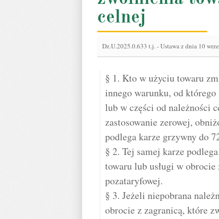
celnej
Dz.U.2025.0.633 t.j.
-
Ustawa z dnia 10 wrze
§ 1. Kto w użyciu towaru zm
innego warunku, od którego 
lub w części od należności c
zastosowanie zerowej, obniżo
podlega karze grzywny do 7
§ 2. Tej samej karze podlega
towaru lub usługi w obrocie 
pozataryfowej.
§ 3. Jeżeli niepobrana należ
obrocie z zagranicą, które z