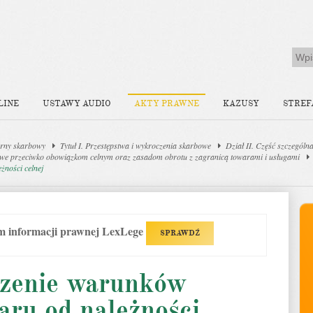
LINE
USTAWY AUDIO
AKTY PRAWNE
KAZUSY
STREF
rny skarbowy
Tytuł I. Przestępstwa i wykroczenia skarbowe
Dział II. Część szczególn
bowe przeciwko obowiązkom celnym oraz zasadom obrotu z zagranicą towarami i usługami
żności celnej
em informacji prawnej LexLege
SPRAWDŹ
szenie warunków
aru od należności