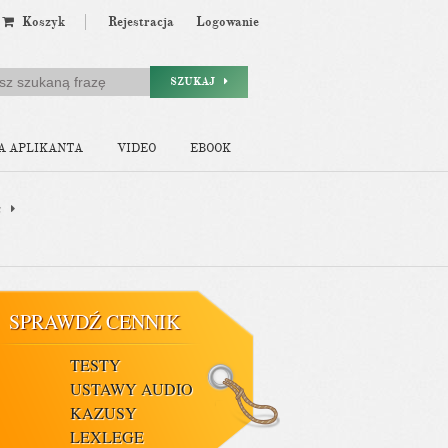
Koszyk
Rejestracja
Logowanie
SZUKAJ
A APLIKANTA
VIDEO
EBOOK
a
SPRAWDŹ CENNIK
TESTY
USTAWY AUDIO
KAZUSY
LEXLEGE