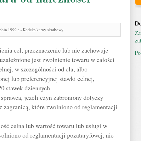
Do
śnia 1999 r. - Kodeks karny skarbowy
Za
za
ienia cel, przeznaczenie lub nie zachowuje
Po
uzależnione jest zwolnienie towaru w całości
elnej, w szczególności od cła, albo
nej lub preferencyjnej stawki celnej,
20 stawek dziennych.
 sprawca, jeżeli czyn zabroniony dotyczy
z zagranicą, które zwolniono od reglamentacji
ność celna lub wartość towaru lub usługi w
wolniono od reglamentacji pozataryfowej, nie