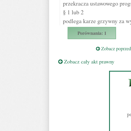
przekracza ustawowego prog
§ 1 lub 2
podlega karze grzywny za w
Porównania: 1
Zobacz poprzedn
Zobacz cały akt prawny
p