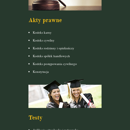
Akty prawne
Kodeks karny
Kodeks cywilny
Kodeks rodzinny i opiekuńczy
Kodeks spółek handlowych
Kodeks postępowania cywilnego
Konstytucja
Testy
Aplikacja adwokacka i radcowska