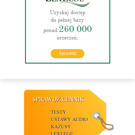
Uzyskaj dostęp
do pełnej bazy
260 000
ponad
orzeczeń.
Sprawdź
SPRAWDŹ CENNIK
TESTY
USTAWY AUDIO
KAZUSY
LEXLEGE