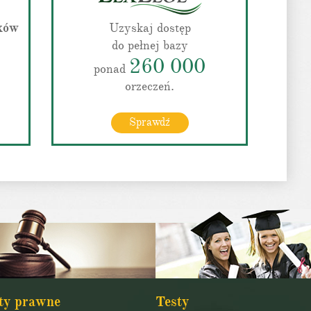
sków
Uzyskaj dostęp
do pełnej bazy
260 000
ponad
orzeczeń.
Sprawdź
ty prawne
Testy