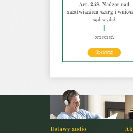
Art. 258. Nadzór nad
załatwianiem skarg i wnio
sąd wydał
1
orzeczeń
Sprawdź
Ustawy audio
Ak