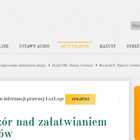
LINE
USTAWY AUDIO
AKTY PRAWNE
KAZUSY
STREF
stępowania administracyjnego
Dział VIII. Skargi i wnioski
Rozdział 6. Nadzór i kontr
em informacji prawnej LexLege
SPRAWDŹ
zór nad załatwianiem
ków