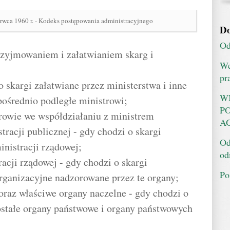
erwca 1960 r. - Kodeks postępowania administracyjnego
Do
Od
przyjmowaniem i załatwianiem skarg i
We
pr
o skargi załatwiane przez ministerstwa i inne
W
pośrednio podległe ministrowi;
P
rowie we współdziałaniu z ministrem
AG
racji publicznej - gdy chodzi o skargi
Od
inistracji rządowej;
od
acji rządowej - gdy chodzi o skargi
Po
organizacyjne nadzorowane przez te organy;
oraz właściwe organy naczelne - gdy chodzi o
ostałe organy państwowe i organy państwowych