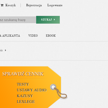
Koszyk
Rejestracja
Logowanie
SZUKAJ
A APLIKANTA
VIDEO
EBOOK
ola
SPRAWDŹ CENNIK
TESTY
USTAWY AUDIO
KAZUSY
LEXLEGE