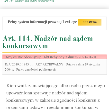
Art. 114. Nadzór nad sądem konkursowym
Pełny system informacji prawnej LexLege
SPRAWDŹ
Art. 114. Nadzór nad sądem
konkursowym
Artykuł nie obowiązuje. Akt uchylony z dniem 2021-01-01.
Dz.U.2019.0.1843 t.j.
-
AKT ARCHIWALNY - Ustawa z dnia 29 stycznia
2004 r. - Prawo zamówień publicznych
Kierownik zamawiającego albo osoba przez niego
upoważniona sprawuje nadzór nad sądem
konkursowym w zakresie zgodności konkursu z
przepisami ustawy i regulaminem konkursu, w