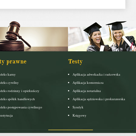
ty prawne
Testy
deks karny
Aplikacja adwokacka i radcowska
deks cywilny
Aplikacja komornicza
deks rodzinny i opiekuńczy
Aplikacja notarialna
deks spółek handlowych
Aplikacja sędziowska i prokuratorska
deks postępowania cywilnego
Syndyk
nstytucja
Księgowy