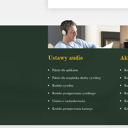
Ustawy audio
Ak
Pakiet dla aplikanta
Ko
Pakiet dla urzędnika służby cywilnej
Ko
Kodeks cywilny
Ko
Kodeks postępowania cywilnego
Ko
Ustawa o rachunkowości
Ko
Kodeks postepowania karnego
Ko