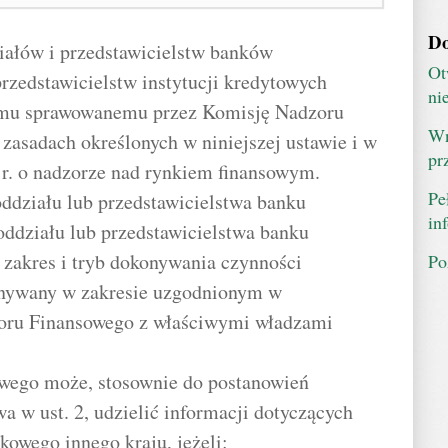
Do
iałów i przedstawicielstw banków
Ot
przedstawicielstw instytucji kredytowych
ni
mu sprawowanemu przez Komisję Nadzoru
Wn
 zasadach określonych w niniejszej ustawie i w
pr
6 r. o nadzorze nad rynkiem finansowym.
Pe
oddziału lub przedstawicielstwa banku
in
oddziału lub przedstawicielstwa banku
 zakres i tryb dokonywania czynności
Po
onywany w zakresie uzgodnionym w
oru Finansowego z właściwymi władzami
wego może, stosownie do postanowień
 w ust. 2, udzielić informacji dotyczących
owego innego kraju, jeżeli: