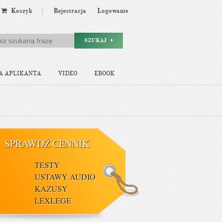
Koszyk
Rejestracja
Logowanie
SZUKAJ
A APLIKANTA
VIDEO
EBOOK
SPRAWDŹ CENNIK
TESTY
USTAWY AUDIO
KAZUSY
LEXLEGE