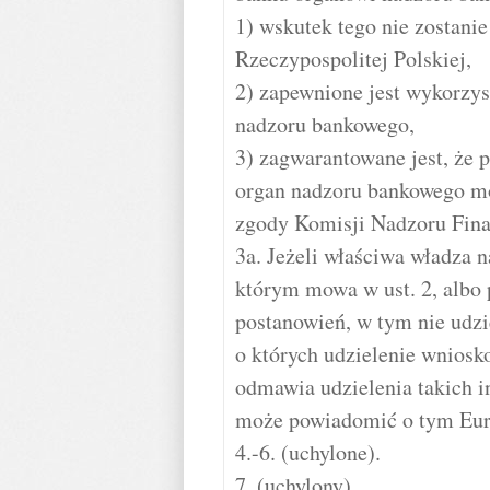
1) wskutek tego nie zostani
Rzeczypospolitej Polskiej,
2) zapewnione jest wykorzys
nadzoru bankowego,
3) zagwarantowane jest, że 
organ nadzoru bankowego mo
zgody Komisji Nadzoru Fin
3a. Jeżeli właściwa władza 
którym mowa w ust. 2, albo 
postanowień, w tym nie udz
o których udzielenie wnios
odmawia udzielenia takich 
może powiadomić o tym Eur
4.-6. (uchylone).
7. (uchylony).