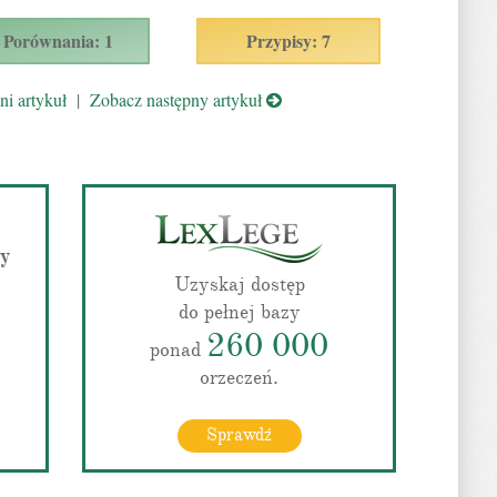
Porównania: 1
Przypisy: 7
i artykuł
|
Zobacz następny artykuł
wy
Uzyskaj dostęp
do pełnej bazy
260 000
ponad
orzeczeń.
Sprawdź