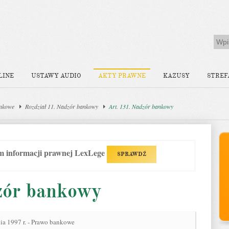
LINE
USTAWY AUDIO
AKTY PRAWNE
KAZUSY
STREF
nkowe
Rozdział 11. Nadzór bankowy
Art. 131. Nadzór bankowy
em informacji prawnej LexLege
SPRAWDŹ
zór bankowy
nia 1997 r. - Prawo bankowe