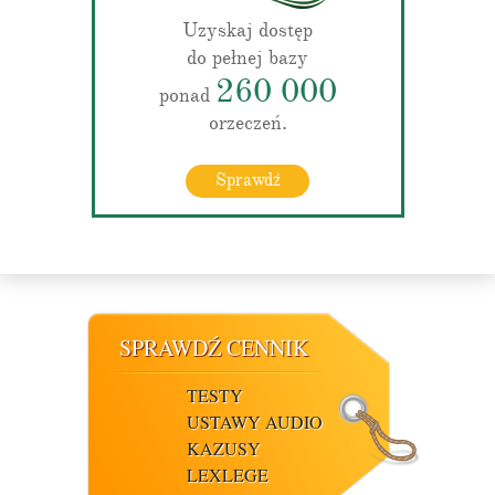
Uzyskaj dostęp
do pełnej bazy
260 000
ponad
orzeczeń.
Sprawdź
SPRAWDŹ CENNIK
TESTY
USTAWY AUDIO
KAZUSY
LEXLEGE