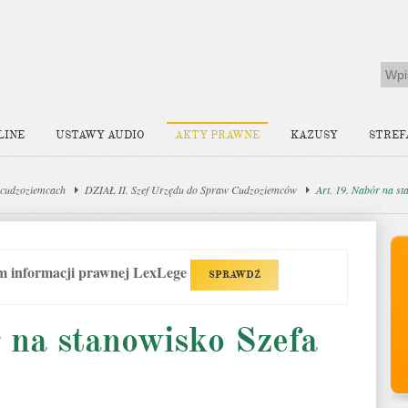
LINE
USTAWY AUDIO
AKTY PRAWNE
KAZUSY
STREF
 cudzoziemcach
DZIAŁ II. Szef Urzędu do Spraw Cudzoziemców
Art. 19. Nabór na s
em informacji prawnej LexLege
SPRAWDŹ
 na stanowisko Szefa