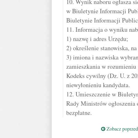
10. Wynik naboru ogłasza si
w Biuletynie Informacji Pu
Biuletynie Informacji Publi
11. Informacja o wyniku nab
1) nazwę i adres Urzędu;
2) określenie stanowiska, na
3) imiona i nazwiska wybra
zamieszkania w rozumieniu p
Kodeks cywilny (Dz. U. z 202
niewyłonieniu kandydata.
12. Umieszczenie w Biuletyn
Rady Ministrów ogłoszenia o
bezpłatne.
Zobacz poprzedn