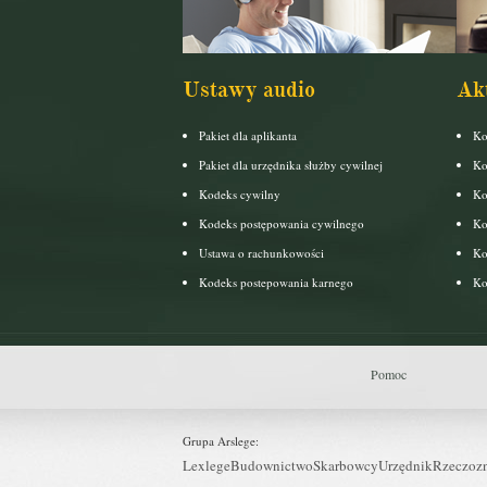
Ustawy audio
Ak
Pakiet dla aplikanta
Ko
Pakiet dla urzędnika służby cywilnej
Ko
Kodeks cywilny
Ko
Kodeks postępowania cywilnego
Ko
Ustawa o rachunkowości
Ko
Kodeks postepowania karnego
Ko
Pomoc
Grupa Arslege:
Lexlege
Budownictwo
Skarbowcy
Urzędnik
Rzeczoz