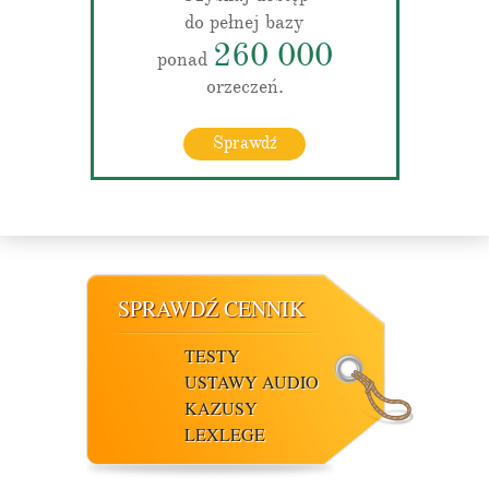
do pełnej bazy
260 000
ponad
orzeczeń.
Sprawdź
SPRAWDŹ CENNIK
TESTY
USTAWY AUDIO
KAZUSY
LEXLEGE