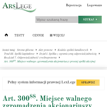
Rejestracja
Logowanie
SZUKAJ
TESTY
CENNIK
WIĘCEJ
Jesteś tutaj:
Strona główna
Akty prawne
Kodeks spółek handlowych
Tytuł III. Spółki kapitałowe
Dział I. Spółka z ograniczoną odpowiedzialnością
Rozdział 7. Odpowiedzialność cywilnoprawna
88
Art. 300
. Miejsce walnego zgromadzenia akcjonariuszy prostej spółki akcyjnej
Pełny system informacji prawnej LexLege
SPRAWDŹ
88
Art. 300
. Miejsce walnego
zgromadzenia akcjonariuszy