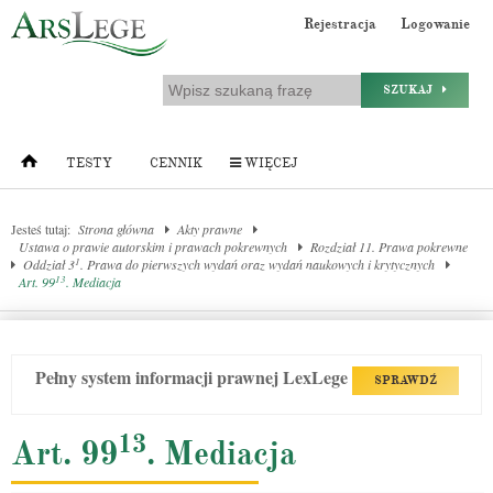
Rejestracja
Logowanie
SZUKAJ
TESTY
CENNIK
WIĘCEJ
Jesteś tutaj:
Strona główna
Akty prawne
Ustawa o prawie autorskim i prawach pokrewnych
Rozdział 11. Prawa pokrewne
1
Oddział 3
. Prawa do pierwszych wydań oraz wydań naukowych i krytycznych
13
Art. 99
. Mediacja
Pełny system informacji prawnej LexLege
SPRAWDŹ
13
Art. 99
. Mediacja