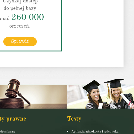
Uzyskaj dostęp
do pełnej bazy
260 000
onad
orzeczeń.
Sprawdź
ty prawne
Testy
deks karny
Aplikacja adwokacka i radcowska