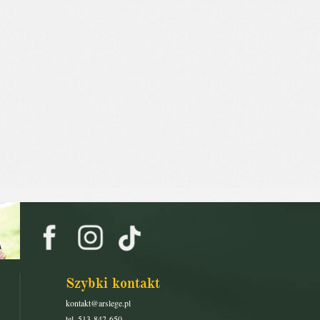
Szybki kontakt
kontakt@arslege.pl
tel. 513-842-650