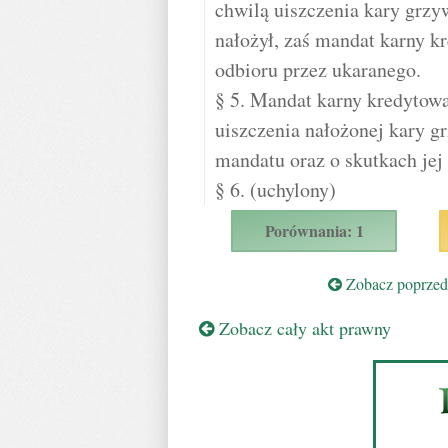
chwilą uiszczenia kary grz
nałożył, zaś mandat karny k
odbioru przez ukaranego.
§ 5. Mandat karny kredytow
uiszczenia nałożonej kary g
mandatu oraz o skutkach jej
§ 6. (uchylony)
Porównania: 1
Zobacz poprzedn
Zobacz cały akt prawny