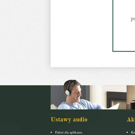
p
Ustawy audio
Ak
Pakiet dla aplikanta
Ko