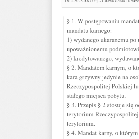
Dz.U.2025.0.633 t.j.
-
Ustawa z dnia 10 wrze
§ 1. W postępowaniu manda
mandatu karnego:
1) wydanego ukaranemu po u
upoważnionemu podmiotowi, 
2) kredytowanego, wydawan
§ 2. Mandatem karnym, o kt
kara grzywny jedynie na oso
Rzeczypospolitej Polskiej l
stałego miejsca pobytu.
§ 3. Przepis § 2 stosuje się
terytorium Rzeczypospolitej
terytorium.
§ 4. Mandat karny, o którym