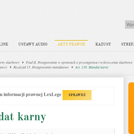
LINE
USTAWY AUDIO
AKTY PRAWNE
KAZUSY
STREF
rny skarbowy
Tytuł II. Postępowanie w sprawach o przestępstwa i wykroczenia skarbowe
rawcy
Rozdział 15. Postępowanie mandatowe
Art. 138. Mandat karny
em informacji prawnej LexLege
SPRAWDŹ
dat karny