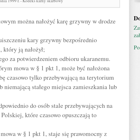
śnia 1999 r. - Kodeks karny skarbowy
Do
towym można nałożyć karę grzywny w drodze
Za
za
iszczeniu kary grzywny bezpośrednio
Po
który ją nałożył;
ego za potwierdzeniem odbioru ukaranemu.
órym mowa w § 1 pkt 1, może być nałożona
bę czasowo tylko przebywającą na terytorium
ub niemającą stałego miejsca zamieszkania lub
 odpowiednio do osób stale przebywających na
 Polskiej, które czasowo opuszczają to
 mowa w § 1 pkt 1, staje się prawomocny z