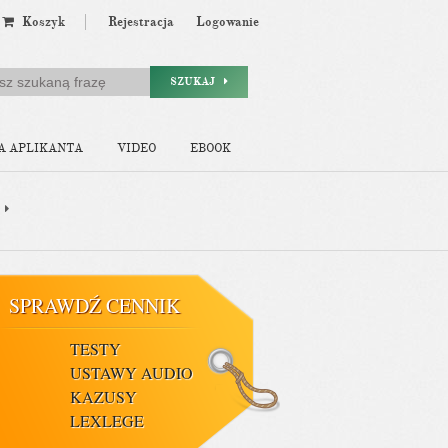
Koszyk
Rejestracja
Logowanie
SZUKAJ
A APLIKANTA
VIDEO
EBOOK
SPRAWDŹ CENNIK
TESTY
USTAWY AUDIO
KAZUSY
LEXLEGE