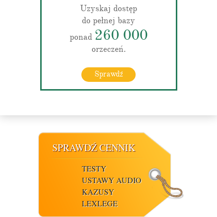
Uzyskaj dostęp
do pełnej bazy
260 000
ponad
orzeczeń.
Sprawdź
SPRAWDŹ CENNIK
TESTY
USTAWY AUDIO
KAZUSY
LEXLEGE