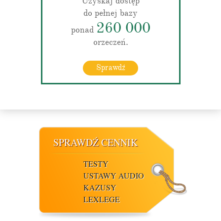
Uzyskaj dostęp
do pełnej bazy
260 000
ponad
orzeczeń.
Sprawdź
SPRAWDŹ CENNIK
TESTY
USTAWY AUDIO
KAZUSY
LEXLEGE