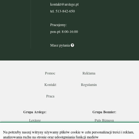
kontakt@arslege.pl
tel. 513-842-650
Pracujemy:
pon-pt: 8:00-16:00
Masz pytania
Pomoc
Reklama
Kontakt
Regulamin
Praca
Grupa Arslege:
Grupa Bonnier:
Lexlege
Puls Biznesu
Budownictwo
Bankier
Na potrzeby naszej witryny używamy plików cookie w celu personalizacji treści i reklam,
Skarbowcy
Puls Medycyny
analizowania ruchu na stronie oraz udostępniania funkcji mediów