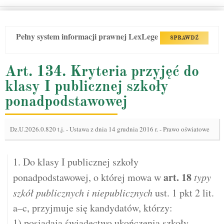
Pełny system informacji prawnej LexLege
SPRAWDŹ
Art. 134. Kryteria przyjęć do
klasy I publicznej szkoły
ponadpodstawowej
Dz.U.2026.0.820 t.j.
-
Ustawa z dnia 14 grudnia 2016 r. - Prawo oświatowe
1. Do klasy I publicznej szkoły
art.
18
ponadpodstawowej, o której mowa w
typy
szkół publicznych i niepublicznych
ust. 1 pkt 2 lit.
a–c, przyjmuje się kandydatów, którzy:
1) posiadają świadectwo ukończenia szkoły