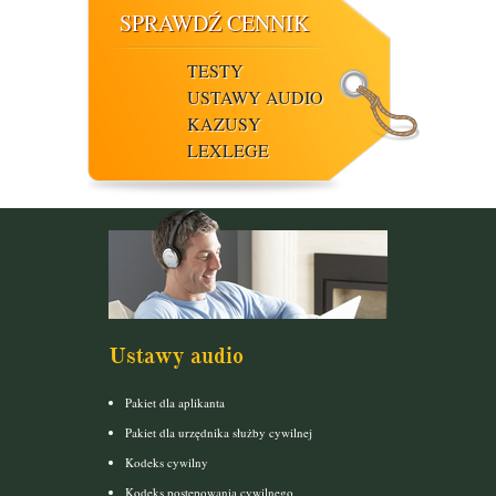
SPRAWDŹ CENNIK
TESTY
USTAWY AUDIO
KAZUSY
LEXLEGE
Ustawy audio
Pakiet dla aplikanta
Pakiet dla urzędnika służby cywilnej
Kodeks cywilny
Kodeks postępowania cywilnego