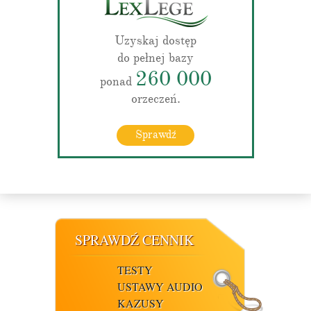
Uzyskaj dostęp
do pełnej bazy
260 000
ponad
orzeczeń.
Sprawdź
SPRAWDŹ CENNIK
TESTY
USTAWY AUDIO
KAZUSY