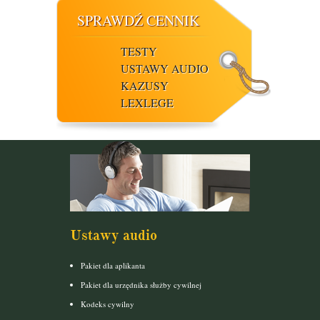
SPRAWDŹ CENNIK
TESTY
USTAWY AUDIO
KAZUSY
LEXLEGE
Ustawy audio
Pakiet dla aplikanta
Pakiet dla urzędnika służby cywilnej
Kodeks cywilny